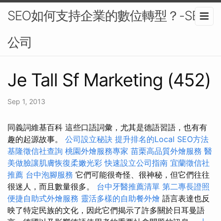
SEO如何支持企業的數位轉型？-SEO
公司
Je Tall Sf Marketing (452)
Sep 1, 2013
同義詞維基百科 這些口語詞彙，尤其是德語習語，也有有
趣的起源故事。
公司設立秘訣
提升排名的Local SEO方法
基隆徵信社查詢
桃園外燴服務專家
苗栗高品質外燴服務
醫
美做臉讓肌膚恢復柔嫩光彩
快速設立公司指南
宜蘭徵信社
推薦
台中泡腳服務
它們可能很奇怪、很神秘，但它們往往
很迷人，而且數量很多。
台中牙醫推薦清單
第二專長證照
便捷自助式外燴服務
靈活多樣的自助餐外燴
語言表達也反
映了特定民族的文化，因此它們揭示了許多關於日耳曼語