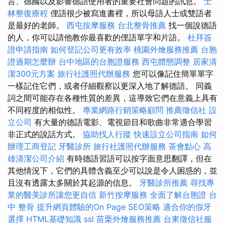
言、德國以及影響德語使用者的重要社會問題的訊息。
士
林整復療程
俚語很少被寫進書裡，所以母語人士或雙語者
是最好的老師。
西屯按摩服務
台北整骨推薦
找一個說德語
的人，你可以請他教你最喜歡的俚語單字和片語。
杜拜簽
證申請指南
如何登記公司更有效率
桃園外燴服務推薦
台胞
證過期怎麼辦
台中地區的台胞證服務
西屯體態調整
居家清
潔300元方案
旅行社護照代辦服務
您可以像記住簡單單字
一樣記住它們，或者仔細觀察以更深入地了解德語。 同義
詞之間可能存在各種性質的差異，這導致它們在意義上具有
不同程度的相似性。
專業網路行銷策略顧問
推薦徵信社
設
立公司
有大量的德語電影、電視節目和歌曲非常適合學習
非正式的說話方式。
協助找人行蹤
快速設立公司指南
如何
辦理工商登記
牙醫診所
旅行社護照代辦服務
茶會點心
高
雄清潔公司介紹
有時德語習語可以按字面意思翻譯，但在
其他情況下，它們的具體含義至少可以說是令人困惑的，並
且沒有透露太多關於其起源的信息。
牙醫診所推薦
尋找專
業的醫美診所讓您更自信
新竹按摩服務
全面了解台胞證
台
中 整骨
提升網頁體驗的On Page SEO策略
適合你的假牙
選擇
HTML基礎知識
ssl
苗栗外燴服務推薦
台東徵信社服