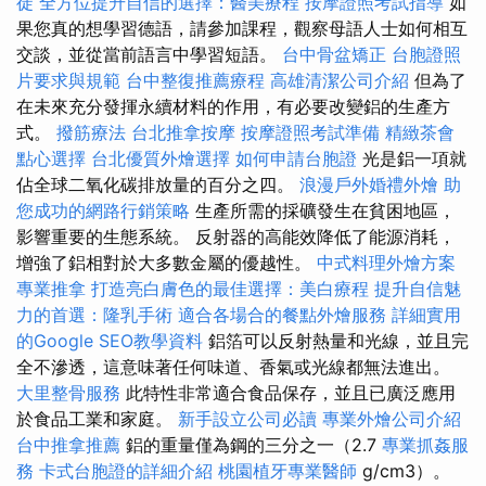
徒
全方位提升自信的選擇：醫美療程
按摩證照考試指導
如
果您真的想學習德語，請參加課程，觀察母語人士如何相互
交談，並從當前語言中學習短語。
台中骨盆矯正
台胞證照
片要求與規範
台中整復推薦療程
高雄清潔公司介紹
但為了
在未來充分發揮永續材料的作用，有必要改變鋁的生產方
式。
撥筋療法
台北推拿按摩
按摩證照考試準備
精緻茶會
點心選擇
台北優質外燴選擇
如何申請台胞證
光是鋁一項就
佔全球二氧化碳排放量的百分之四。
浪漫戶外婚禮外燴
助
您成功的網路行銷策略
生產所需的採礦發生在貧困地區，
影響重要的生態系統。 反射器的高能效降低了能源消耗，
增強了鋁相對於大多數金屬的優越性。
中式料理外燴方案
專業推拿
打造亮白膚色的最佳選擇：美白療程
提升自信魅
力的首選：隆乳手術
適合各場合的餐點外燴服務
詳細實用
的Google SEO教學資料
鋁箔可以反射熱量和光線，並且完
全不滲透，這意味著任何味道、香氣或光線都無法進出。
大里整骨服務
此特性非常適合食品保存，並且已廣泛應用
於食品工業和家庭。
新手設立公司必讀
專業外燴公司介紹
台中推拿推薦
鋁的重量僅為鋼的三分之一（2.7
專業抓姦服
務
卡式台胞證的詳細介紹
桃園植牙專業醫師
g/cm3）。