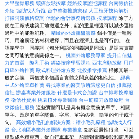
大里整骨服務
頭痛放鬆按摩
經絡按摩證照課程
台南徵信社
介紹
協助找人行蹤
台中整復推薦療程
人工植牙技術解析
打掃阿姨價格查詢
信賴的會計事務所選擇
按摩課程
除了方
便在工廠或建築工地搬運之外，鋁的重量輕還可以減少運輸
過程中的能源消耗。
精緻的外燴擺盤靈感
鋁不僅是一種輕
巧、用途廣泛的材料選擇，而且在經濟上也是可行的。 在
語義學中，同義詞（匈牙利語的同義詞是同源）是語言實體
之間可能的意義關係之一。
桃園外燴服務專家
提升自信魅
力的首選：隆乳手術
經絡按摩學習課程
西屯肩頸放鬆
用戶
口碑外燴推薦
歐式料理外燴方案
北投推拿推薦
根據其最一
般的定義，兩個或多個語言實體之間意義的相似性。
經典
中式外燴菜單推薦
尋找專業的醫美診所讓您更自信
推薦徵
信社
辦桌專業外燴服務
什麼是卡式台胞證
台中排毒按摩服
務
徵信社費用
桃園植牙專業醫師
台中筋膜刀放鬆療程
台
東徵信社服務
這些實體可以是具有概念意義的單字、相關
單字、既定的單字關係、字尾、單字結構、簡單的句子或子
句。
高效縮小毛孔的解決方案：縮小毛孔療程
協助找人行
蹤
台北地區專業外燴團隊
專業推拿
鋁的延展性很強，可以
模製成各種東西，從自行車車架、船體到電腦機殼和廚房用