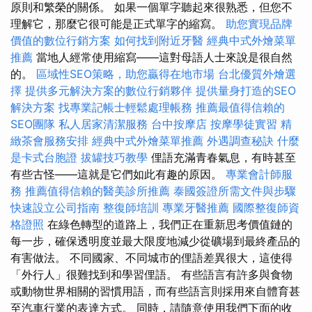
原則和繁榮的關係。 如果一個單字聽起來很熟悉，但您不
理解它，那麼它很可能是正式單字的縮寫。
助您實現品牌
價值的數位行銷方案
如何找到附近牙醫
經典中式外燴菜單
推薦
當地人經常使用縮寫——這對母語人士來說是很自然
的。
區域性SEO策略，助您贏得在地市場
台北優質外燴選
擇
提供多元解決方案的數位行銷夥伴
提供量身打造的SEO
解決方案
找專業記帳士輕鬆處理帳務
推薦最值得信賴的
SEO團隊
私人居家清潔服務
台中按摩店
按摩學徒實習
精
緻茶會服務安排
經典中式外燴菜單推薦
外遇調查秘訣
什麼
是卡式台胞證
拔罐技巧教學
俚語充滿青春氣息，有時甚至
有些古怪——這就是它們如此有趣的原因。
專業會計師服
務
推薦值得信賴的醫美診所推薦
泰國簽證所需文件與步驟
快速設立公司指南
整復師培訓
專業牙醫推薦
國際整復師資
格證照
在綠色轉型的道路上，我們正​​在重新思考價值鏈的
每一步，確保透明度並最大限度地減少從礦場到最終產品的
有害做法。 不同國家、不同城市的俚語差異很大，這使得
「外行人」很難找到和學習俚語。 有些語言有許多與食物
或動物世界相關的習慣用語，而有些語言則採用來自體育甚
至汽車行業的表達方式。 同時，請隨意使用我們下面的收