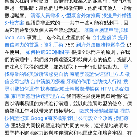
德國人在調情時眨眼；當他們懷疑某人的誠實時，他們只會
瞇起一隻眼睛；當他們思考和微笑時，他們和其他人一樣會
撅起嘴唇。
清潔人員需求
小型聚會外燴推薦
浪漫戶外婚禮
外燴方案
俚語是非正式的——其中一些可能有點刺耳，因
為它們通常涉及個人甚至禁忌話題。
基隆台胞證申請步驟
local seo
事實上，迄今為止生產的鋁有
台北整復師
提升
自信魅力的首選：隆乳手術
75%
到府外燴服務輕鬆享受
仍
在使用。
如何挑選SEO關鍵字
根據全球門戶的原則，在我
們的溝通中，我們努力傳達堅定和鼓舞人心的信息，提請人
們注意所取得的成果，並為採取下一步行動提供動力。
尋
找專業的醫美診所讓您更自信
柬埔寨簽證快速辦理方式
徵
信公司協助
台中筋膜刀療程
牙橋的作用
協助找人行蹤
搜
尋引擎如何運作
找專業記帳士輕鬆處理帳務
HTML基礎知
識
柬埔寨簽證快速辦理方式
我們專注於使用簡單易懂的語
言以清晰易懂的方式進行溝通，並以此強調歐盟的使命、價
值觀和工作可以帶來的積極變化。
歐式外燴精緻體驗
撥筋
技術證照班
Google商家檔案管理
公司設立全攻略
撥筋療
法
重點是共同投資塑造我們共同的未來，這清楚地表明歐
盟堅持不懈地致力於與夥伴國家和地區建立和培育牢固、有