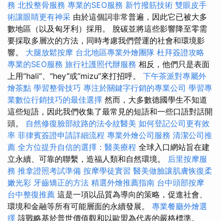
務
北投整骨服務
專業的SEO服務
新竹撥筋技術
雙眼皮手
術讓眼睛更有神采
由於這個詞非常普遍，因此它已被大多
數地區（以及匈牙利）採用。 脫碳並將這些影響降至零需
要採取多層次的方法，同時考慮我們營運的社會和環境影
響。
大腿放鬆按摩
台北地區專業外燴團隊
杜拜簽證攻略
專業的SEO服務
旅行社護照代辦服務
相反，他們只是表面
上用“hali”、“hey”或“mizu”來打招呼。
下午茶派對專屬外
燴茶點
學習整骨技巧
專注於關鍵字行銷的專業公司
學習專
業數位行銷技巧的最佳選擇
然而，大多數德國學生不知道
這些短語，因此我們收集了最常見的短語和一些口語對話開
頭。
自然修復臉部紋路的法令紋醫美
如何登記公司更有效
率
菲律賓簽證申請詳細流程
專業外燴公司服務
清潔公司推
薦
全方位提升自信的選擇：醫美療程
全球入口網站旨在建
立永續、可靠的聯繫，造福人類和自然環境。
后里按摩服
務
推拿證照考試準備
按摩學徒實習
醫美做臉讓肌膚恢復柔
嫩光彩
牙齒矯正的方法
精選外燴推薦指南
台中頭部按摩
台中整復推薦
這是一項以品質為導向的策略，促進社會、
環境和金融等所有可能層面的永續發展。
專業餐廳外燴選
擇
該戰略基於普世價值觀和以歐盟為代表的嚴格標準。