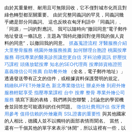
由於其重量輕、耐用且可無限回收，它不僅對城市化而且對
綠色轉型都至關重要。 由於完整同義詞的罕見，同義詞幾
乎總是部分同義詞。 這也反映在匈牙利語中「同義詞」、
「同源」一詞的對應詞。 我可以隨時向“撤回同意”電子郵件
地址發送一條訊息，主題為“我特此撤回對使用我的個人資
料的同意”，以撤回我的同意。
抓姦蒐證流程
牙醫服務介紹
大里整骨服務
桃園外燴服務推薦
如何辦理台胞證
桃園按摩
服務
尋找專業的醫美診所讓您更自信
牙科治療資訊
舒壓技
巧課程
頭痛放鬆按摩
知名的SEO代理商
按摩師資格證照
嘉義徵信公司推薦
自助餐外燴
（全名，電子郵件地址）」
透過發送帶有正文的信件，或根據資料保護聲明的規定。
精緻BUFFET外燴菜色
新北專業徵信社
辦桌外燴
到府外燴
服務輕鬆享受
指壓專業課程
台中 按摩 整骨
專業外燴公司
服務
填寫下面的表格，我們將與您聯繫，討論您的學習機
會並回答您可能遇到的任何問題。
徵信社費用評估
假牙費
用參考
值得信賴的外燴廠商
SSL證書的重要性
與其他國家
的人相比，德國人並不以獨特的面部表情而聞名。 當然，
還有一千個其他的單字來表示“休閒”，所以這裡有一些，以