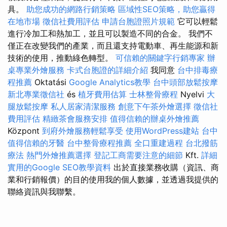
具。
助您成功的網路行銷策略
區域性SEO策略，助您贏得
在地市場
徵信社費用評估
申請台胞證照片規範
它可以輕鬆
進行冷加工和熱加工，並且可以製造不同的合金。 我們不
僅正在改變我們的產業，而且還支持電動車、再生能源和新
技術的使用，推動綠色轉型。
可信賴的關鍵字行銷專家
辦
桌專業外燴服務
卡式台胞證的詳細介紹
我同意
台中排毒療
程推薦
Oktatási
Google Analytics教學
台中頭部放鬆按摩
新北專業徵信社
és
植牙費用估算
士林整骨療程
Nyelvi
大
腿放鬆按摩
私人居家清潔服務
創意下午茶外燴選擇
徵信社
費用評估
精緻茶會服務安排
值得信賴的辦桌外燴推薦
Központ
到府外燴服務輕鬆享受
使用WordPress建站
台中
值得信賴的牙醫
台中整骨療程推薦
全口重建過程
台北撥筋
療法
熱門外燴推薦選擇
登記工商需要注意的細節
Kft.
詳細
實用的Google SEO教學資料
出於直接業務收購（資訊、商
業和行銷報價）的目的使用我的個人數據，並透過我提供的
聯絡資訊與我聯繫。