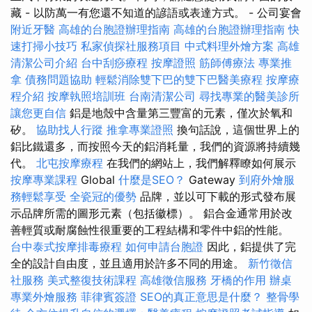
藏 - 以防萬一有您還不知道的諺語或表達方式。 - 公司宴會
附近牙醫
高雄的台胞證辦理指南
高雄的台胞證辦理指南
快
速打掃小技巧
私家偵探社服務項目
中式料理外燴方案
高雄
清潔公司介紹
台中刮痧療程
按摩證照
筋師傅療法
專業推
拿
債務問題協助
輕鬆消除雙下巴的雙下巴醫美療程
按摩療
程介紹
按摩執照培訓班
台南清潔公司
尋找專業的醫美診所
讓您更自信
鋁是地殼中含量第三豐富的元素，僅次於氧和
矽。
協助找人行蹤
推拿專業證照
換句話說，這個世界上的
鋁比鐵還多，而按照今天的鋁消耗量，我們的資源將持續幾
代。
北屯按摩療程
在我們的網站上，我們解釋瞭如何展示
按摩專業課程
Global
什麼是SEO？
Gateway
到府外燴服
務輕鬆享受
全瓷冠的優勢
品牌，並以可下載的形式發布展
示品牌所需的圖形元素（包括徽標）。 鋁合金通常用於改
善輕質或耐腐蝕性很重要的工程結構和零件中鋁的性能。
台中泰式按摩排毒療程
如何申請台胞證
因此，鋁提供了完
全的設計自由度，並且適用於許多不同的用途。
新竹徵信
社服務
美式整復技術課程
高雄徵信服務
牙橋的作用
辦桌
專業外燴服務
菲律賓簽證
SEO的真正意思是什麼？
整骨學