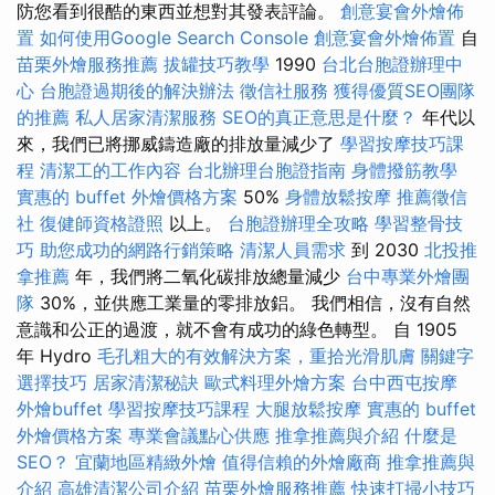
防您看到很酷的東西並想對其發表評論。
創意宴會外燴佈
置
如何使用Google Search Console
創意宴會外燴佈置
自
苗栗外燴服務推薦
拔罐技巧教學
1990
台北台胞證辦理中
心
台胞證過期後的解決辦法
徵信社服務
獲得優質SEO團隊
的推薦
私人居家清潔服務
SEO的真正意思是什麼？
年代以
來，我們已將挪威鑄造廠的排放量減少了
學習按摩技巧課
程
清潔工的工作內容
台北辦理台胞證指南
身體撥筋教學
實惠的 buffet 外燴價格方案
50%
身體放鬆按摩
推薦徵信
社
復健師資格證照
以上。
台胞證辦理全攻略
學習整骨技
巧
助您成功的網路行銷策略
清潔人員需求
到 2030
北投推
拿推薦
年，我們將二氧化碳排放總量減少
台中專業外燴團
隊
30%，並供應工業量的零排放鋁。 我們相信，沒有自然
意識和公正的過渡，就不會有成功的綠色轉型。 自 1905
年 Hydro
毛孔粗大的有效解決方案，重拾光滑肌膚
關鍵字
選擇技巧
居家清潔秘訣
歐式料理外燴方案
台中西屯按摩
外燴buffet
學習按摩技巧課程
大腿放鬆按摩
實惠的 buffet
外燴價格方案
專業會議點心供應
推拿推薦與介紹
什麼是
SEO？
宜蘭地區精緻外燴
值得信賴的外燴廠商
推拿推薦與
介紹
高雄清潔公司介紹
苗栗外燴服務推薦
快速打掃小技巧