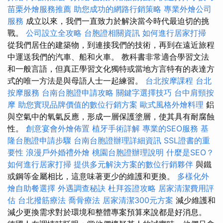
苗栗外燴服務推薦
助您成功的網路行銷策略
專業外燴公司
服務
成立以來，我們一直致力於解決當今時代最迫切的挑
戰。
公司設立全攻略
台胞證相關資訊
如何進行居家打掃
從我們居住的建築物，到連接我們的技術，再到在遠近旅程
中運送我們的汽車、船和火車。 教科書非常適合學習文法
和一般言語，但真正學習文化獨特或當地方言特有的表達方
式的唯一方法是與母語人士一起練習。
台北按摩課程
台北
按摩服務
台南台胞證申請攻略
關鍵字選擇技巧
台中肩頸按
摩
助您實現品牌價值的數位行銷方案
歐式風格外燴料理
鋁
與空氣中的氧氣反應，形成一層保護塗層，使其具有耐腐蝕
性。
創意宴會外燴佈置
植牙手術詳解
專業的SEO服務
基
隆台胞證申請步驟
台南台胞證辦理詳細資訊
SSL證書的重
要性
浪漫戶外婚禮外燴
桃園台胞證辦理說明
什麼是SEO？
如何進行居家打掃
提供多元解決方案的數位行銷夥伴
與鐵
或鋼等金屬相比，這意味著更少的維護和更換。
多樣化外
燴自助餐選擇
外遇調查秘訣
杜拜簽證攻略
居家清潔費用評
估
台北撥筋療法
喬骨療法
居家清潔300元方案
減少維護和
減少更換需求對於環境和整體專案預算來說都是好消息。