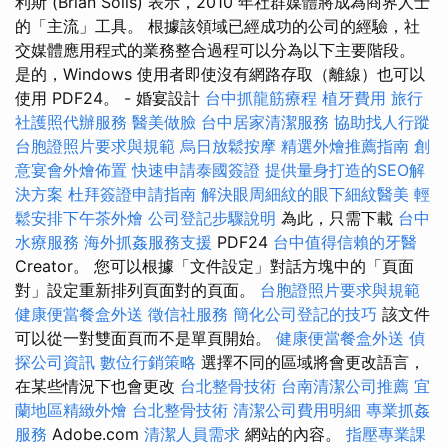
利斯 (Brian Solis) 表示，2010 年社群媒體將成為商界人士
的「主流」工具。 根據該領域已經成功的公司的經驗，社
交媒體應用程式的業務整合過程可以分為以下主要階段。
是的，Windows 使用者即使沒有網路存取（離線）也可以
使用 PDF24。 - 婚宴設計
台中抓龍筋療程
植牙費用
旅行
社護照代辦服務
醫美做臉
台中居家清潔服務
協助找人行蹤
台胞證照片要求與規範
烏日放鬆按摩
精選外燴推薦指南
創
意宴會外燴佈置
快速申請泰國簽證
提供量身打造的SEO解
決方案
杜拜簽證申請指南
解決眼周細紋的眼下細紋醫美
輕
鬆安排下午茶外燴
公司登記步驟說明
為此，只需下載
台中
水療服務
海外抓姦服務支援
PDF24
台中值得信賴的牙醫
Creator。 您可以根據「文件設定」對話方塊中的「頁面
對」設定重新排列頁面對的頁面。
台胞證照片要求與規範
健康便當餐盒外送
徵信社服務
簡化公司登記的技巧
該文件
可以從一對雙面頁而不是單頁開始。
健康便當餐盒外送
偵
探公司資訊
數位行銷策略
選擇不同的區域將會更改語言，
在某些情況下也會更改
台北整骨技術
台南清潔公司推薦
宜
蘭地區精緻外燴
台北整骨技術
清潔公司費用明細
專業抓姦
服務
Adob​​e.com
清潔人員需求
網站的內容。
指壓專業課