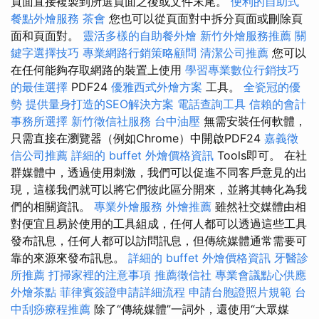
頁面直接複製到所選頁面之後或文件末尾。
便利的自助式
餐點外燴服務
茶會
您也可以從頁面對中拆分頁面或刪除頁
面和頁面對。
靈活多樣的自助餐外燴
新竹外燴服務推薦
關
鍵字選擇技巧
專業網路行銷策略顧問
清潔公司推薦
您可以
在任何能夠存取網路的裝置上使用
學習專業數位行銷技巧
的最佳選擇
PDF24
優雅西式外燴方案
工具。
全瓷冠的優
勢
提供量身打造的SEO解決方案
電話查詢工具
信賴的會計
事務所選擇
新竹徵信社服務
台中油壓
無需安裝任何軟體，
只需直接在瀏覽器（例如​​Chrome）中開啟PDF24
嘉義徵
信公司推薦
詳細的 buffet 外燴價格資訊
Tools即可。 在社
群媒體中，透過使用刺激，我們可以促進不同客戶意見的出
現，這樣我們就可以將它們彼此區分開來，並將其轉化為我
們的相關資訊。
專業外燴服務
外燴推薦
雖然社交媒體由相
對便宜且易於使用的工具組成，任何人都可以透過這些工具
發布訊息，任何人都可以訪問訊息，但傳統媒體通常需要可
靠的來源來發布訊息。
詳細的 buffet 外燴價格資訊
牙醫診
所推薦
打掃家裡的注意事項
推薦徵信社
專業會議點心供應
外燴茶點
菲律賓簽證申請詳細流程
申請台胞證照片規範
台
中刮痧療程推薦
除了“傳統媒體”一詞外，還使用“大眾媒