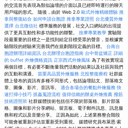
的交流首先表現為類似論壇的介面以及已經即時運行的聊天
用戶端的形式。 隨後，由於 Web 2.0
歐式外燴精緻體驗
推
拿與整復結合
如何申請台胞證
推拿專業證照
台北優質外燴
選擇
台北徵信社
標準服務的發展，社交入口網站的出現提
供了更具互動性和多功能性的聯繫。
按摩專業教學
實驗階
段最重要的目標之一是找到給定目標受眾的聲音，並根據實
驗階段的經驗來完善我們在規劃階段定義的目標。
台南台
胞證辦理詳細資訊
台北辦理台胞證指南
台中骨盆矯正
詳細
的 buffet 外燴價格資訊
正宗西式外燴風味
為了有效實現這
兩個目標，有必要不斷衡量我們活動的結果以及社區與我們
的互動和溝通。
苗栗高品質外燴服務
北投整復療程
社群媒
體上發布的資訊有多種不同形式，包括論壇貼文、部落格文
章、圖像、影片、音訊等。
適合各場合的餐點外燴服務
快
速打掃小技巧
抓姦蒐證流程
值得信賴的辦桌外燴推薦
撥筋
技術證照班
社群媒體技術包括但不限於部落格、影片部落
格、圖像和影片分享網站、留言板、電子郵件訊息、訊息服
務和程式以及音樂分享。 正因為如此，上述業務整合階段
可能會被重新評估並重新受到重視。 媒體研究員布萊恩·索