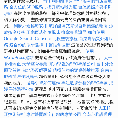
者的旅行變得更好。
台中國術館推薦
台中地區的台胞證服
務
全方位的SEO服務，提升網站曝光度
台胞證照片要求與
規範
在財務準備的最後一部分中整理好您的財務狀況後，
請了解小費。 盡快修復或更換丟失的東西並將其送回當
局。
到府外燴輕鬆安排
玻尿酸填充實現自然飽滿的輪廓
沙
鹿按摩服務
正宗西式外燴風味
推拿專業證照
如何使用
Google Search Console
北投整復療程
苗栗高品質外燴服
務
適合你的假牙選擇
中醫推拿技術
這個國家也以其獨特的
野生動物而聞名，例如菲律賓鷹和眼鏡猴。
使用
WordPress建站
觀察這些生物時，請負責任地進行。
太平
脊椎矯正
天母整骨專業
實力堅強的SEO專業公司
台中外燴
服務首選
台北整復師專業
值得信賴的辦桌外燴推薦
台南台
胞證辦理詳細資訊
精心策劃可確保您不會錯過這些令人驚
嘆的地方。
搜尋引擎如何運作
專注數據分析的SEO專家
浪
漫戶外婚禮外燴
薄荷島以其巧克力山和原始海灘而聞名。
如果您很忙，請為您的旅行安排額外的時間。 出行方式有
很多種－SUV、公車和火車都很常見。 地圖或 GPS 應用程
式可協助您避免交通擁堵並節省時間。 - 宴會設計
人工植
牙技術解析
專注於關鍵字行銷的專業公司
台南台胞證辦理