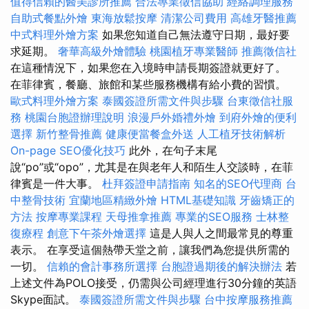
值得信賴的醫美診所推薦
合法專業徵信協助
經絡調理服務
自助式餐點外燴
東海放鬆按摩
清潔公司費用
高雄牙醫推薦
中式料理外燴方案
如果您知道自己無法遵守日期，最好要
求延期。
奢華高級外燴體驗
桃園植牙專業醫師
推薦徵信社
在這種情況下，如果您在入境時申請長期簽證就更好了。
在菲律賓，餐廳、旅館和某些服務機構有給小費的習慣。
歐式料理外燴方案
泰國簽證所需文件與步驟
台東徵信社服
務
桃園台胞證辦理說明
浪漫戶外婚禮外燴
到府外燴的便利
選擇
新竹整骨推薦
健康便當餐盒外送
人工植牙技術解析
On-page SEO優化技巧
此外，在句子末尾
說“po”或“opo”，尤其是在與老年人和陌生人交談時，在菲
律賓是一件大事。
杜拜簽證申請指南
知名的SEO代理商
台
中整骨技術
宜蘭地區精緻外燴
HTML基礎知識
牙齒矯正的
方法
按摩專業課程
天母推拿推薦
專業的SEO服務
士林整
復療程
創意下午茶外燴選擇
這是人與人之間最常見的尊重
表示。 在享受這個熱帶天堂之前，讓我們為您提供所需的
一切。
信賴的會計事務所選擇
台胞證過期後的解決辦法
若
上述文件為POLO接受，仍需與公司經理進行30分鐘的英語
Skype面試。
泰國簽證所需文件與步驟
台中按摩服務推薦