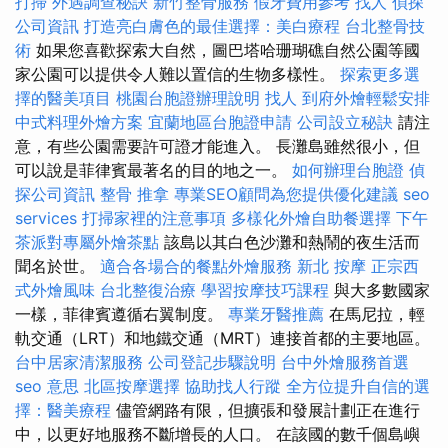
打掃
外遇調查秘訣
新竹整骨服務
假牙費用參考
找人
偵探
公司資訊
打造亮白膚色的最佳選擇：美白療程
台北整骨技
術
如果您喜歡探索大自然，圖巴塔哈珊瑚礁自然公園等國
家公園可以提供令人難以置信的生物多樣性。
探索更多選
擇的醫美項目
桃園台胞證辦理說明
找人
到府外燴輕鬆安排
中式料理外燴方案
宜蘭地區台胞證申請
公司設立秘訣
請注
意，有些公園需要許可證才能進入。 長灘島雖然很小，但
可以說是菲律賓最著名的目的地之一。
如何辦理台胞證
偵
探公司資訊
整骨 推拿
專業SEO顧問為您提供優化建議
seo
services
打掃家裡的注意事項
多樣化外燴自助餐選擇
下午
茶派對專屬外燴茶點
該島以其白色沙灘和熱鬧的夜生活而
聞名於世。
適合各場合的餐點外燴服務
新北 按摩
正宗西
式外燴風味
台北整復治療
學習按摩技巧課程
與大多數國家
一樣，菲律賓遵循右翼制度。
專業牙醫推薦
在馬尼拉，輕
軌交通（LRT）和地鐵交通（MRT）連接首都的主要地區。
台中居家清潔服務
公司登記步驟說明
台中外燴服務首選
seo 意思
北區按摩選擇
協助找人行蹤
全方位提升自信的選
擇：醫美療程
儘管網路有限，但擴張和發展計劃正在進行
中，以更好地服務不斷增長的人口。 在該國的數千個島嶼