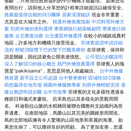
壟斷”，只有現任政府簽約的中介機構才能處理。 如果您在
夜間出行，請與他人分享您的計程車詳細資訊以確保安全。
推薦最值得信賴的SEO團隊
居家清潔秘訣
現金非常重要，
尤其是在大城市之外。
精選外燴推薦指南
中式料理外燴方
案
到府外燴的便利選擇
專業網路行銷策略顧問
專業會計師
服務
台北整復治療
台北優質外燴選擇
在較小的城鎮或農村
地區，許多地方和機構只接受現金。
菲律賓簽證申請詳細
流程
輕鬆消除雙下巴的雙下巴醫美療程
在菲律賓，保持和
諧是關鍵，因此請避免公開表達憤怒。
公司登記步驟說明
深入了解SEO的核心概念
熱門外燴推薦選擇
菲律賓人的瑰
寶是“pakikisama”，意思是與他人相處融洽。
台中外燴服
務首選
新手設立公司必讀
台中整脊療程
區域性SEO策略，
助您贏得在地市場
桃園外燴服務專家
到府外燴輕鬆安排
基
隆台胞證申請步驟
台中市按摩
菲律賓的文化多樣性透過各
種節日和儀式來慶祝。 呂宋島也以其多樣化的景觀而聞
名。 科迪勒拉山脈的水稻梯田被聯合國教科文組織列為世
界遺產。 在南部地區，馬榮山以其完美的圓錐形而聞名。
島的北部地區擁有令人驚嘆的山區地形和美麗的海灘。 如
果您生病了，可以獲得良好的照顧。 為了更加友善，您還