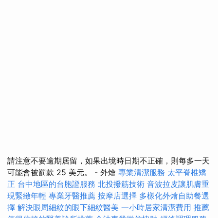
請注意不要逾期居留，如果出境時日期不正確，則每多一天
可能會被罰款 25 美元。 - 外燴
專業清潔服務
太平脊椎矯
正
台中地區的台胞證服務
北投撥筋技術
音波拉皮讓肌膚重
現緊緻年輕
專業牙醫推薦
按摩店選擇
多樣化外燴自助餐選
擇
解決眼周細紋的眼下細紋醫美
一小時居家清潔費用
推薦