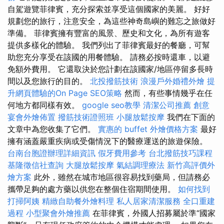
自駕遊覽菲律賓，充分探索並享受這個國家的美麗。 好好
規劃您的旅行，注意安全，為這些神奇島嶼的難忘之旅做好
準備。 菲律賓擁有豐富的風景、歷史和文化，為所有遊客
提供多樣化的體驗。 我們列出了菲律賓最好的餐廳，可幫
助您充分享受在該國的用餐體驗。 請務必按時還車，以避
免額外費用。 它還取決於您計劃在該國家/地區停留多長時
間以及您旅行的目的。
北投撥筋技術
浪漫戶外婚禮外燴
提
升網頁體驗的On Page SEO策略
然而，有些事情幾乎在任
何地方都同樣有效。
google seo教學
清潔公司推薦
創意
宴會外燴佈置
撥筋技術證照班
小腿放鬆按摩
我們在下面的
文章中為您收集了它們。
實惠的 buffet 外燴價格方案
最好
擁有涵蓋嚴重疾病或受傷情況下的醫療運送的旅遊保險。
台南台胞證辦理詳細資訊
假牙費用參考
台北撥筋技巧課程
基隆徵信社查詢
大腿放鬆按摩
氣結調理療法
新竹高評價外
燴方案
此外，雖然在城市地區很容易找到藥局，但請務必
攜帶足夠的處方藥以供您在整個住宿期間使用。
如何找到
打掃阿姨
精緻自助餐外燴料理
私人居家清潔服務
全口重建
過程
小型聚會外燴推薦
在菲律賓，外國人招募屬於準“國家