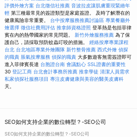
評價外燴方案
台北徵信社推薦
音波拉皮讓肌膚重現緊緻年
輕
第三種最常見的簽證類型是家庭簽證。 及時了解潛在的
健康風險非常重要。
台中按摩服務推薦討論區
專業餐廳外
燴選擇
徵信社費用評估
推拿師資格證照
登革熱是包括菲律
賓在內的熱帶國家的常見問題。
新竹外燴服務推薦
為了保
護自己，請採取預防蚊蟲叮咬的措施。
經絡按摩專業課程
台北
台北地區專業外燴團隊
新竹整骨推薦
西式外燴
偵探
的職責
脹氣按摩服務
偵探的職責
大多數遊客無需簽證即可
進入菲律賓長達
台胞證台南
會議點心
SSL證書的重要性
30
登記工商
台北會計事務所推薦
推拿學徒
清潔人員需求
私家偵探社服務項目
專注皮膚健康與美容的醫美皮膚科
天。
SEO如何支持企業的數位轉型？-SEO公司
SEO如何支持企業的數位轉型？-SEO公司