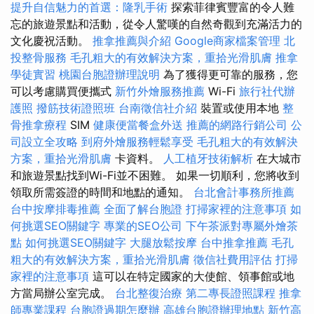
提升自信魅力的首選：隆乳手術
探索菲律賓豐富的令人難
忘的旅遊景點和活動，從令人驚嘆的自然奇觀到充滿活力的
文化慶祝活動。
推拿推薦與介紹
Google商家檔案管理
北
投整骨服務
毛孔粗大的有效解決方案，重拾光滑肌膚
推拿
學徒實習
桃園台胞證辦理說明
為了獲得更可靠的服務，您
可以考慮購買便攜式
新竹外燴服務推薦
Wi-Fi
旅行社代辦
護照
撥筋技術證照班
台南徵信社介紹
裝置或使用本地
整
骨推拿療程
SIM
健康便當餐盒外送
推薦的網路行銷公司
公
司設立全攻略
到府外燴服務輕鬆享受
毛孔粗大的有效解決
方案，重拾光滑肌膚
卡資料。
人工植牙技術解析
在大城市
和旅遊景點找到Wi-Fi並不困難。 如果一切順利，您將收到
領取所需簽證的時間和地點的通知。
台北會計事務所推薦
台中按摩排毒推薦
全面了解台胞證
打掃家裡的注意事項
如
何挑選SEO關鍵字
專業的SEO公司
下午茶派對專屬外燴茶
點
如何挑選SEO關鍵字
大腿放鬆按摩
台中推拿推薦
毛孔
粗大的有效解決方案，重拾光滑肌膚
徵信社費用評估
打掃
家裡的注意事項
這可以在特定國家的大使館、領事館或地
方當局辦公室完成。
台北整復治療
第二專長證照課程
推拿
師專業課程
台胞證過期怎麼辦
高雄台胞證辦理地點
新竹高