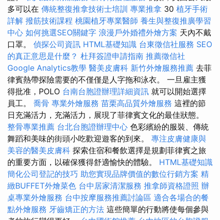
多可以在
傳統整復推拿技術士培訓
專業推拿
30
植牙手術
詳解
撥筋技術課程
桃園植牙專業醫師
養生與整復推廣學習
中心
如何挑選SEO關鍵字
浪漫戶外婚禮外燴方案
天內不戴
口罩。
偵探公司資訊
HTML基礎知識
台東徵信社服務
SEO
的真正意思是什麼？
杜拜簽證申請指南
推薦徵信社
Google Analytics教學
醫美皮膚科
新竹外燴服務推薦
去菲
律賓熱帶探險需要的不僅僅是人字拖和泳衣。 一旦雇主獲
得批准，POLO
台南台胞證辦理詳細資訊
就可以開始選擇
員工。
喬骨
專業外燴服務
苗栗高品質外燴服務
這裡的節
日充滿活力，充滿活力，展現了菲律賓文化的最佳狀態。
整骨專業推薦
台北台胞證辦理中心
色彩繽紛的服裝、傳統
舞蹈和美味的街頭小吃歡迎遊客的到來。
專注皮膚健康與
美容的醫美皮膚科
探索住宿和餐飲選擇是規劃菲律賓之旅
的重要方面，以確保獲得舒適愉快的體驗。
HTML基礎知識
簡化公司登記的技巧
助您實現品牌價值的數位行銷方案
精
緻BUFFET外燴菜色
台中居家清潔服務
推拿師資格證照
辦
桌專業外燴服務
台中按摩服務推薦討論區
適合各場合的餐
點外燴服務
牙齒矯正的方法
這些簡單的行動將使每個參與