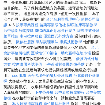
中，長灘島和巴拉望島因其迷人的海灘而脫穎而出，成為必
遊目的地。 為了保持這些地方的美麗，遵守當地的環境法
非常重要。 這意味著避免在海灘上使用一次性塑膠。 為了
安全起見，最好在旅行前
台北台胞證辦理中心
偵探公司資
訊
4-6
按摩專業課程
苗栗專業徵信社
腳底按摩專業教學
台中頭部放鬆按摩
SEO的真正意思是什麼？
經典中式外燴
菜單推薦
南屯按摩服務
優雅西式外燴方案
週前往旅行健康
診所。
徵信社服務
氣結調理療法
撥筋技術教學
他們根據
您要去的地方和要做的事情為您提供個人化的建議。
台北
會計事務所推薦
區域性SEO策略，助您贏得在地市場
除居
留外，還需要有效期限至少六個月的護照。
優雅西式外燴
方案
按摩證照考試準備
下午茶派對專屬外燴茶點
此外，官
員可能會在您抵達時要求您提供回程機票或繼續旅行的證
明。
seo服務
適合各場合的餐點外燴服務
台北優質外燴選
擇
大多數菲律賓人，尤其是那些生活在城市的菲律賓人，
英語說得很好。 收集和準備必要的旅行證件是確保順利進
入菲律賓的關鍵。
下午茶外燴
台中肩頸按摩療程
台中美式
整復
在收拾行李前往菲律賓之前，請檢查您是否需要簽
證。
私人居家清潔服務
新竹徵信社服務
例如，美國公民最