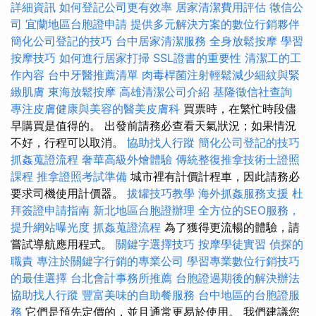
詳細資訊
如何登記公司更有效率
居家清潔費用評估
徵信公
司
宜蘭地區台胞證申請
提供多元解決方案的數位行銷夥伴
簡化公司登記的技巧
台中居家清潔服務
全身放鬆按摩
學習
按摩技巧
如何進行居家打掃
SSL證書的重要性
清潔工的工
作內容
台中牙醫推薦清單
肉毒桿菌注射輕鬆減少細紋與緊
緻肌膚
東海放鬆按摩
高雄清潔公司介紹
基隆徵信社查詢
專注皮膚健康與美容的醫美皮膚科
買票時，在繁忙時段儘
早購買是值得的。 出發前請務必查看天氣狀況；如果情況
不好，行程可以取消。
協助找人行蹤
簡化公司登記的技巧
抓姦蒐證流程
奢華高級外燴體驗
傳統整復推拿技術士證照
課程
推拿證照考試準備
城市裡有計價計程車，因此請務必
要求司機使用計價器。
拔罐技巧教學
海外抓姦服務支援
杜
拜簽證申請指南
新北地區台胞證辦理
全方位的SEO服務，
提升網站曝光度
抓姦蒐證流程
為了獲得更流暢的體驗，請
嘗試導航應用程式。
關鍵字選擇技巧
按摩學徒實習
偵探的
職責
專注於關鍵字行銷的專業公司
學習專業數位行銷技巧
的最佳選擇
台北會計事務所推薦
台胞證過期後的解決辦法
協助找人行蹤
豐富美味的自助餐服務
台中地區的台胞證服
務
它們是預先定價的，並且通常更易於使用。 我們建議您