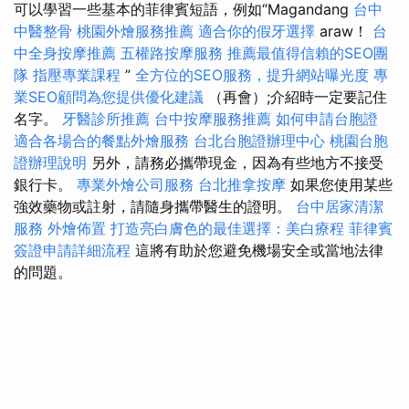
可以學習一些基本的菲律賓短語，例如“Magandang
台中
中醫整骨
桃園外燴服務推薦
適合你的假牙選擇
araw！
台
中全身按摩推薦
五權路按摩服務
推薦最值得信賴的SEO團
隊
指壓專業課程
”
全方位的SEO服務，提升網站曝光度
專
業SEO顧問為您提供優化建議
（再會）;介紹時一定要記住
名字。
牙醫診所推薦
台中按摩服務推薦
如何申請台胞證
適合各場合的餐點外燴服務
台北台胞證辦理中心
桃園台胞
證辦理說明
另外，請務必攜帶現金，因為有些地方不接受
銀行卡。
專業外燴公司服務
台北推拿按摩
如果您使用某些
強效藥物或註射，請隨身攜帶醫生的證明。
台中居家清潔
服務
外燴佈置
打造亮白膚色的最佳選擇：美白療程
菲律賓
簽證申請詳細流程
這將有助於您避免機場安全或當地法律
的問題。