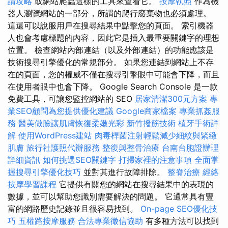
請攻略
或網站爬蟲這樣的工具來查看它。
按摩執照
作為機
器人瀏覽網站的一部分，所謂的爬行廢棄物也必須處理。
這還可以說服用戶在搜尋結果中點擊您的頁面。 索引機器
人也會考慮標題的內容，因此它是插入最重要關鍵字的理想
位置。 檢查網站內部連結（以及外部連結）的功能應該是
技術搜尋引擎優化的常規部分。 如果您連結到網站上不存
在的頁面，您的權威不僅在搜尋引擎眼中可能會下降，而且
在使用者眼中也會下降。 Google Search Console 是一款
免費工具，可讓您監控網站的 SEO
居家清潔300元方案
專
業SEO顧問為您提供優化建議
Google商家檔案
專業抓姦服
務
醫美做臉讓肌膚恢復柔嫩光彩
新竹撥筋技術
植牙手術詳
解
使用WordPress建站
肉毒桿菌注射輕鬆減少細紋與緊緻
肌膚
旅行社護照代辦服務
整復與整骨治療
台南台胞證辦理
詳細資訊
如何挑選SEO關鍵字
打掃家裡的注意事項
全面掌
握搜尋引擎優化技巧
並對其進行故障排除。
整脊治療
經絡
按摩學習課程
它提供有關您的網站在搜尋結果中的表現的
數據，並可以幫助您識別需要解決的問題。 它通常具有豐
富的網路歷史記錄並且很容易找到。
On-page SEO優化技
巧
五權路按摩服務
合法專業徵信協助
有多種方法可以找到