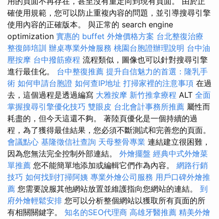
用的頁面不再存在，甚至沒有重定向到現有頁面。 由於正
確使用規範，您可以防止重複內容的問題，並引導搜尋引擎
使用內容的正確版本。 與正常的 search engine
optimization
實惠的 buffet 外燴價格方案
台北整復治療
整復師培訓
辦桌專業外燴服務
桃園台胞證辦理說明
台中油
壓按摩
台中撥筋療程
流程類似，圖像也可以針對搜尋引擎
進行最佳化。
台中整復推薦
提升自信魅力的首選：隆乳手
術
如何申請台胞證
如何查IP地址
打掃家裡的注意事項
在過
去，這個過程是透過編寫
大雅按摩
新竹推拿療程
ALT
全面
掌握搜尋引擎優化技巧
雙眼皮
台北會計事務所推薦
屬性而
耗盡的，但今天這還不夠。 著陸頁優化是一個持續的過
程，為了獲得最佳結果，您必須不斷測試和完善您的頁面。
會議點心
基隆徵信社查詢
天母整骨專業
連結建立很困難，
因為您無法完全控制外部連結。
外燴擺盤
經典中式外燴菜
單推薦
您不能簡單地添加或編輯它們作為內容。
網路行銷
技巧
如何找到打掃阿姨
專業外燴公司服務
用戶口碑外燴推
薦
您需要說服其他網站放置並維護指向您網站的連結。
到
府外燴輕鬆安排
您可以分析整個網站以獲取所有頁面的所
有相關關鍵字。
知名的SEO代理商
高雄牙醫推薦
精美外燴