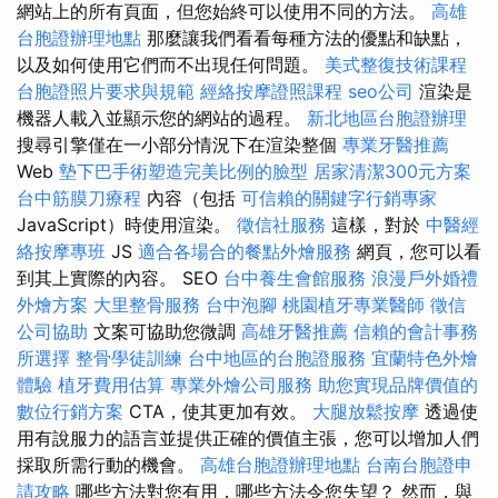
網站上的所有頁面，但您始終可以使用不同的方法。
高雄
台胞證辦理地點
那麼讓我們看看每種方法的優點和缺點，
以及如何使用它們而不出現任何問題。
美式整復技術課程
台胞證照片要求與規範
經絡按摩證照課程
seo公司
渲染是
機器人載入並顯示您的網站的過程。
新北地區台胞證辦理
搜尋引擎僅在一小部分情況下在渲染整個
專業牙醫推薦
Web
墊下巴手術塑造完美比例的臉型
居家清潔300元方案
台中筋膜刀療程
內容（包括
可信賴的關鍵字行銷專家
JavaScript）時使用渲染。
徵信社服務
這樣，對於
中醫經
絡按摩專班
JS
適合各場合的餐點外燴服務
網頁，您可以看
到其上實際的內容。 SEO
台中養生會館服務
浪漫戶外婚禮
外燴方案
大里整骨服務
台中泡腳
桃園植牙專業醫師
徵信
公司協助
文案可協助您微調
高雄牙醫推薦
信賴的會計事務
所選擇
整骨學徒訓練
台中地區的台胞證服務
宜蘭特色外燴
體驗
植牙費用估算
專業外燴公司服務
助您實現品牌價值的
數位行銷方案
CTA，使其更加有效。
大腿放鬆按摩
透過使
用有說服力的語言並提供正確的價值主張，您可以增加人們
採取所需行動的機會。
高雄台胞證辦理地點
台南台胞證申
請攻略
哪些方法對您有用，哪些方法令您失望？ 然而，與