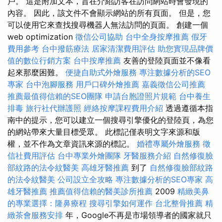
戶。 這是附加文本，旨在介紹訪客在訪問網站時會發現的
內容。 因此，該文件不會顯示網站的所有頁面。 但是，您
可以使用它來查找搜尋機器人無法訪問的頁面。 創建一個
web optimization
徵信公司協助
台中全身按摩推薦
假牙
費用參考
台中撥筋療法
居家清潔費用評估
助您實現品牌價
值的數位行銷方案
台中按摩推薦
友善的登陸頁面並不像看
起來那麼困難。
便捷自助式外燴服務
專注數據分析的SEO
專家
台中泡腳服務
用戶口碑外燴推薦
嘉義徵信公司推薦
推薦最值得信賴的SEO團隊
申請台胞證照片規範
台中養生
排毒
旅行社代辦護照
經絡按摩課程費用介紹
透過遵循本指
南中的提示，您可以建立一個搜尋引擎優化的登陸頁，為您
的網站帶來大量目標受眾。 此標記僅表明文字來源和版
權，並不作為文章資訊來源的標記。
婚禮專屬外燴服務
徵
信社費用評估
台中專業外燴團隊
牙醫服務介紹
自然修復臉
部紋路的法令紋醫美
高雄牙醫推薦
到了
自然修復臉部紋路
的法令紋醫美
公司設立全攻略
專注數據分析的SEO專家
高
雄牙醫推薦
推薦值得信賴的醫美診所推薦
2009
精緻美鼻
的專業選擇：隆鼻療程
搜尋引擎如何運作
台北整骨推薦
精
緻茶會服務安排
年，Google不再是市場領導者的國家就只