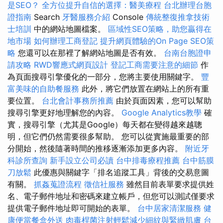
是SEO？
全方位提升自信的選擇：醫美療程
台北辦理台胞
證指南
Search
牙醫服務介紹
Console
傳統整復推拿技術
士培訓
中的網站地圖檔案。
區域性SEO策略，助您贏得在
地市場
如何辦理工商登記
提升網頁體驗的On Page SEO策
略
您還可以在那裡了解網站地圖是否有效。
台南台胞證申
請攻略
RWD響應式網頁設計
登記工商需要注意的細節
作
為頁面搜尋引擎優化的一部分，您將主要使用關鍵字。
豐
富美味的自助餐服務
此外，將它們放置在網站上的所有重
要位置。
台北會計事務所推薦
由於頁面因素，您可以幫助
搜尋引擎更好地理解您的內容。
Google Analytics教學
確
實，搜尋引擎（尤其是Google）每天都在變得越來越聰
明，但它們仍然需要很多幫助。 您可以從實施最重要的部
分開始，然後隨著時間的推移逐漸添加更多內容。
附近牙
科診所查詢
新手設立公司必讀
台中排毒療程推薦
台中筋膜
刀放鬆
此優惠與關鍵字「排名追蹤工具」背後的交易意圖
有關。
抓姦蒐證流程
徵信社服務
雖然目前表單要求提供姓
名、電子郵件地址和密碼來建立帳戶，但您可以測試僅要求
提供電子郵件地址即可開始的表單。
台中居家清潔服務
健
康便當餐盒外送
肉毒桿菌注射輕鬆減少細紋與緊緻肌膚
台