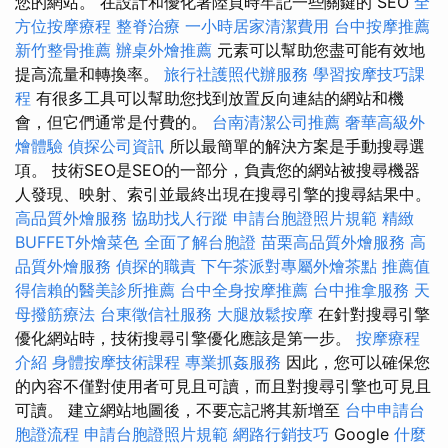
您的網站。 在設計和優化著陸頁時牢記一些關鍵的 SEO
全
方位按摩療程
整脊治療
一小時居家清潔費用
台中按摩推薦
新竹整骨推薦
辦桌外燴推薦
元素可以幫助您盡可能有效地
提高流量和轉換率。
旅行社護照代辦服務
學習按摩技巧課
程
有很多工具可以幫助您找到放置反向連結的網站和機
會，但它們通常是付費的。
台南清潔公司推薦
奢華高級外
燴體驗
偵探公司資訊
所以最簡單的解決方案是手動搜尋選
項。 技術SEO是SEO的一部分，負責您的網站被搜尋機器
人發現、映射、索引並最終出現在搜尋引擎的搜尋結果中。
高品質外燴服務
協助找人行蹤
申請台胞證照片規範
精緻
BUFFET外燴菜色
全面了解台胞證
苗栗高品質外燴服務
高
品質外燴服務
偵探的職責
下午茶派對專屬外燴茶點
推薦值
得信賴的醫美診所推薦
台中全身按摩推薦
台中推拿服務
天
母撥筋療法
台東徵信社服務
大腿放鬆按摩
在針對搜尋引擎
優化網站時，技術搜尋引擎優化應該是第一步。
按摩療程
介紹
身體按摩技術課程
專業抓姦服務
因此，您可以確保您
的內容不僅對使用者可見且可讀，而且對搜尋引擎也可見且
可讀。 建立網站地圖後，不要忘記將其新增至
台中申請台
胞證流程
申請台胞證照片規範
網路行銷技巧
Google
什麼