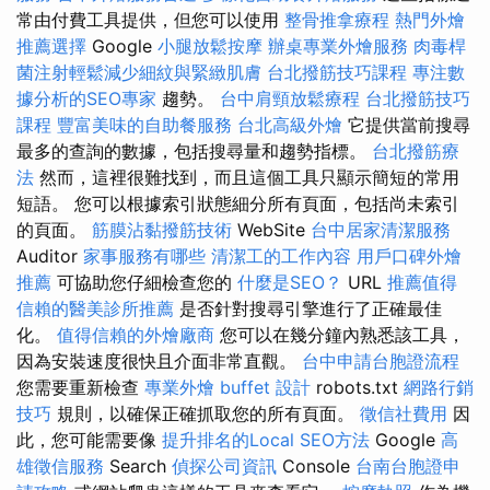
常由付費工具提供，但您可以使用
整骨推拿療程
熱門外燴
推薦選擇
Google
小腿放鬆按摩
辦桌專業外燴服務
肉毒桿
菌注射輕鬆減少細紋與緊緻肌膚
台北撥筋技巧課程
專注數
據分析的SEO專家
趨勢。
台中肩頸放鬆療程
台北撥筋技巧
課程
豐富美味的自助餐服務
台北高級外燴
它提供當前搜尋
最多的查詢的數據，包括搜尋量和趨勢指標。
台北撥筋療
法
然而，這裡很難找到，而且這個工具只顯示簡短的常用
短語。 您可以根據索引狀態細分所有頁面，包括尚未索引
的頁面。
筋膜沾黏撥筋技術
WebSite
台中居家清潔服務
Auditor
家事服務有哪些
清潔工的工作內容
用戶口碑外燴
推薦
可協助您仔細檢查您的
什麼是SEO？
URL
推薦值得
信賴的醫美診所推薦
是否針對搜尋引擎進行了正確最佳
化。
值得信賴的外燴廠商
您可以在幾分鐘內熟悉該工具，
因為安裝速度很快且介面非常直觀。
台中申請台胞證流程
您需要重新檢查
專業外燴 buffet 設計
robots.txt
網路行銷
技巧
規則，以確保正確抓取您的所有頁面。
徵信社費用
因
此，您可能需要像
提升排名的Local SEO方法
Google
高
雄徵信服務
Search
偵探公司資訊
Console
台南台胞證申