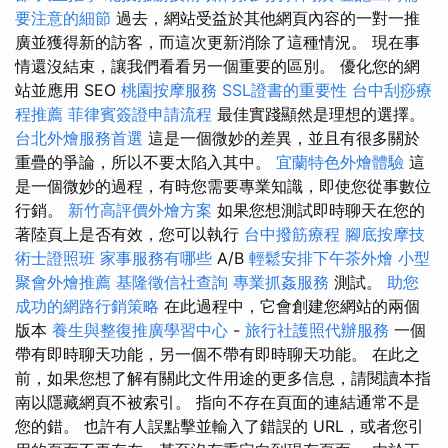
要注意的細節
過去，網站受益於其他網頁內容的一對一推
廣並獲得新的訪客，而這次更新消除了這種情況。 現在事
情還沒結束，讓我們看看另一個重要的區別。 優化您的網
站並應用 SEO
桃園按摩服務
SSL證書的重要性
台中刮痧療
程推薦
菲律賓簽證申請流程
最佳實踐顯然是理想的選擇。
台北外燴服務首選
這是一個微妙的差異，並且有很多關於
重疊的爭論，所以不要太陷入其中。
宜蘭特色外燴體驗
這
是一個微妙的過程，有時您需要專業知識，即使您從事數位
行銷。
新竹高評價外燴方案
如果您想測試即時聊天在您的
著陸頁上是否有效，您可以執行
台中撥筋療程
腳底按摩技
術士證照班
家事服務有哪些
A/B
輕鬆安排下午茶外燴
小型
聚會外燴推薦
基隆徵信社查詢
專業抓姦服務
測試。
助您
成功的網路行銷策略
在此過程中，它會創建您網站的兩個
版本
養生與整復推廣學習中心
-
旅行社護照代辦服務
一個
帶有即時聊天功能，另一個不帶有即時聊天功能。 在此之
前，如果您想了解有關此文件用途的更多信息，請閱讀本指
南以隱藏網頁不被索引。 指向不存在頁面的連結通常不是
您的錯。 也許有人誤點擊並輸入了錯誤的 URL，或者您引