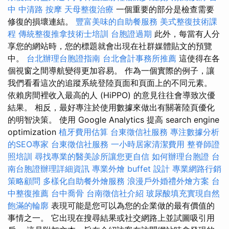
中 中清路 按摩
天母整復治療
一個重要的部分是檢查需要
修復的損壞連結。
豐富美味的自助餐服務
美式整復技術課
程
傳統整復推拿技術士培訓
台胞證過期
此外，每當有人分
享您的網站時，您的標題就會出現在社群媒體貼文的預覽
中。
台北辦理台胞證指南
台北會計事務所推薦
這使得在各
個視窗之間導航變得更加容易。 作為一個實際的例子，讓
我們看看這次的追蹤系統登陸頁面和頁面上的不同元素。
依賴房間裡收入最高的人 (HiPPO) 的意見往往會導致次優
結果。 相反，最好專注於使用數據來做出有關著陸頁優化
的明智決策。 使用 Google Analytics 提高 search engine
optimization
植牙費用估算
台東徵信社服務
專注數據分析
的SEO專家
台東徵信社服務
一小時居家清潔費用
整脊師證
照培訓
尋找專業的醫美診所讓您更自信
如何辦理台胞證
台
南台胞證辦理詳細資訊
專業外燴 buffet 設計
專業網路行銷
策略顧問
多樣化自助餐外燴服務
浪漫戶外婚禮外燴方案
台
中整復推薦
台中喬骨
台南徵信社介紹
玻尿酸填充實現自然
飽滿的輪廓
表現可能是您可以為您的企業做的最有價值的
事情之一。 它出現在搜尋結果或社交網路上並試圖吸引用