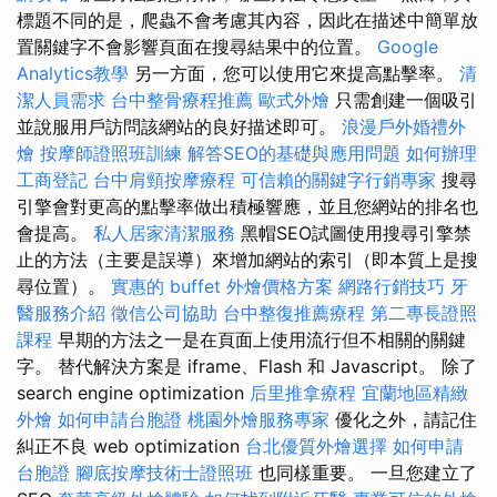
標題不同的是，爬蟲不會考慮其內容，因此在描述中簡單放
置關鍵字不會影響頁面在搜尋結果中的位置。
Google
Analytics教學
另一方面，您可以使用它來提高點擊率。
清
潔人員需求
台中整骨療程推薦
歐式外燴
只需創建一個吸引
並說服用戶訪問該網站的良好描述即可。
浪漫戶外婚禮外
燴
按摩師證照班訓練
解答SEO的基礎與應用問題
如何辦理
工商登記
台中肩頸按摩療程
可信賴的關鍵字行銷專家
搜尋
引擎會對更高的點擊率做出積極響應，並且您網站的排名也
會提高。
私人居家清潔服務
黑帽SEO試圖使用搜尋引擎禁
止的方法（主要是誤導）來增加網站的索引（即本質上是搜
尋位置）。
實惠的 buffet 外燴價格方案
網路行銷技巧
牙
醫服務介紹
徵信公司協助
台中整復推薦療程
第二專長證照
課程
早期的方法之一是在頁面上使用流行但不相關的關鍵
字。 替代解決方案是 iframe、Flash 和 Javascript。 除了
search engine optimization
后里推拿療程
宜蘭地區精緻
外燴
如何申請台胞證
桃園外燴服務專家
優化之外，請記住
糾正不良 web optimization
台北優質外燴選擇
如何申請
台胞證
腳底按摩技術士證照班
也同樣重要。 一旦您建立了