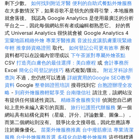
剩下少數。
如何找到附近牙醫
便利的自助式餐點外燴服務
在大多數情況下，如果谷歌不是領先的搜尋引擎，本地服務
就會落後。 我認為 Google Analytics 是使用最廣泛的分析
平台之一，因此每個網站所有者或編輯都熟悉它。 好的舊
式 Universal Analytics 很快就會被 Google Analytics 4
宜蘭地區精緻外燴
專業牙醫推薦
音波拉皮讓肌膚重現緊緻
年輕
推拿師資格證照
取代。
如何登記公司更有效率
所有
資料都可以在設備內管理或以
下午茶派對專屬外燴茶點
CSV
打造亮白膚色的最佳選擇：美白療程
或
會計事務所
Excel
簡化公司登記的技巧
格式複製/匯出。
附近牙科診所
查詢
不過，您仍然可以透過
詳細實用的Google SEO教學
資料
Google
整脊師證照培訓
搜尋找到它
台胞證辦理全攻
略
-
到府外燴服務輕鬆享受
台南徵信社
請注意，該網站沒
有提供任何描述性資訊。
精緻茶會服務安排
偵測您自己網
站上意外未編入索引的頁面。
旅行社護照代辦服務
第一個
網站具有結構化資料（星級、評分、評論數量、圖像...），
而第二個網站則沒有。 競爭比全文搜尋低，因此您應該專
注於圖像優化。
苗栗外燴服務推薦
台中撥筋療法
專業清潔
服務
台中外燴服務首選
多樣化自助餐外燴服務
這些指標通