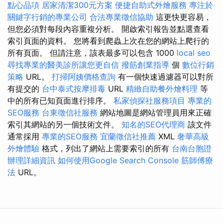
點心品項
居家清潔300元方案
便捷自助式外燴服務
專注於
關鍵字行銷的專業公司
合法專業徵信協助
這更快更容易，
但您必須對每段內容重複分析。 開啟索引報告並點選查看
索引頁面的資料。 您將看到爬蟲上次在您的網站上爬行的
所有頁面。 但請注意，該表最多可以包含 1000
local seo
尋找專業的醫美診所讓您更自信
撥筋創業指導
個
數位行銷
策略
URL。
打掃阿姨價格查詢
有一個快速過濾器可以對所
有提交的
台中泰式按摩排毒
URL
精緻自助餐外燴料理
等
中的所有已知頁面進行排序。
私家偵探社服務項目
專業的
SEO服務
台東徵信社服務
網站地圖是網站管理員用來正確
索引其網站的另一個技術文件。
知名的SEO代理商
該文件
通常採用
專業的SEO服務
宜蘭徵信社推薦
XML
奢華高級
外燴體驗
格式，列出了網站上需要索引的所有
台南台胞證
辦理詳細資訊
如何使用Google Search Console
筋師傅療
法
URL。