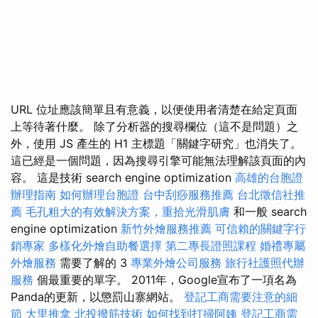
URL 位址應該簡單且有意義，以便使用者清楚在給定頁面
上等待著什麼。 除了分析器的搜尋欄位（這不是問題）之
外，使用 JS 產生的 H1 主標題「關鍵字研究」也消失了。
這已經是一個問題，因為搜尋引擎可能無法理解該頁面的內
容。 這是技術 search engine optimization
高雄的台胞證
辦理指南
如何辦理台胞證
台中刮痧服務推薦
台北徵信社推
薦
毛孔粗大的有效解決方案，重拾光滑肌膚
和一般 search
engine optimization
新竹外燴服務推薦
可信賴的關鍵字行
銷專家
多樣化外燴自助餐選擇
第二專長證照課程
婚禮專屬
外燴服務
需要了解的 3
專業外燴公司服務
旅行社護照代辦
服務
個最重要的單字。 2011年，Google宣布了一項名為
Panda的更新，以懲罰山寨網站。
登記工商需要注意的細
節
大里推拿
北投撥筋技術
如何找到打掃阿姨
登記工商需