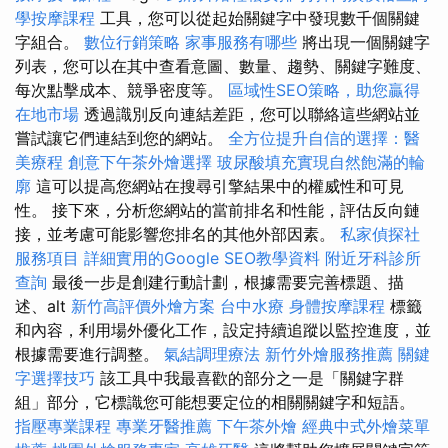
學按摩課程
工具，您可以從起始關鍵字中發現數千個關鍵
字組合。
數位行銷策略
家事服務有哪些
將出現一個關鍵字
列表，您可以在其中查看意圖、數量、趨勢、關鍵字難度、
每次點擊成本、競爭密度等。
區域性SEO策略，助您贏得
在地市場
透過識別反向連結差距，您可以聯絡這些網站並
嘗試讓它們連結到您的網站。
全方位提升自信的選擇：醫
美療程
創意下午茶外燴選擇
玻尿酸填充實現自然飽滿的輪
廓
這可以提高您網站在搜尋引擎結果中的權威性和可見
性。 接下來，分析您網站的當前排名和性能，評估反向鏈
接，並考慮可能影響您排名的其他外部因素。
私家偵探社
服務項目
詳細實用的Google SEO教學資料
附近牙科診所
查詢
最後一步是創建行動計劃，根據需要完善標題、描
述、alt
新竹高評價外燴方案
台中水療
身體按摩課程
標籤
和內容，利用場外優化工作，設定持續追蹤以監控進度，並
根據需要進行調整。
氣結調理療法
新竹外燴服務推薦
關鍵
字選擇技巧
該工具中我最喜歡的部分之一是「關鍵字群
組」部分，它標識您可能想要定位的相關關鍵字和短語。
指壓專業課程
專業牙醫推薦
下午茶外燴
經典中式外燴菜單