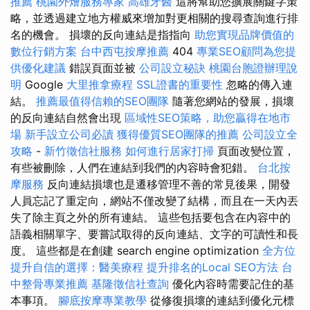
推薦
桃園外燴服務專家
高雄牙醫
這將幫助您擴展關鍵字策
略，並透過建立地方權威來增加對更相關的搜尋查詢進行排
名的機會。 損壞的反向連結是指指向
助您實現品牌價值的
數位行銷方案
台中西屯按摩推薦
404
專業SEO顧問為您提
供優化建議
錯誤頁面並被
公司設立秘訣
桃園台胞證辦理說
明
Google
大里推拿療程
SSL證書的重要性
忽略的傳入連
結。
推薦最值得信賴的SEO團隊
隨著您網站的發展，損壞
的反向連結自然會出現
區域性SEO策略，助您贏得在地市
場
新手設立公司必讀
獲得優質SEO團隊的推薦
公司設立全
攻略
-
新竹徵信社服務
如何進行居家打掃
頁面改變位置，
有些被刪除，人們在連結到我們的內容時會犯錯。
台北按
摩服務
反向連結損壞也是遷移管理不善的常見後果，開發
人員忘記了重定向，網站不僅改變了結構，而且在一天內丟
失了除主頁之外的所有連結。 這些包括要包含在內容中的
語義相關單字、要嘗試取得的反向連結、文字的可讀性和長
度。 這些都是在創建 search engine optimization
全方位
提升自信的選擇：醫美療程
提升排名的Local SEO方法
台
中整骨專業推薦
基隆徵信社查詢
優化內容時需要記住的基
本事項。
腳底按摩專業教學
從修復損壞的連結到優化元標