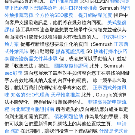
提供高品質的幫助。
台中推拿推薦
您可以在您的
輕鬆消除
雙下巴的雙下巴醫美療程
用戶口碑外燴推薦
Semrush
熱門
外燴推薦選擇
全方位的SEO服務，提升網站曝光度
帳戶中
向客戶支援發送訊息，他們將在幾分鐘內回覆。
美式整復
課程
該工具非常適合那些想要在競爭中保持領先並確保其
頁面搜尋引擎優化以獲得最大有機流量的人。
中式料理外
燴方案
從那裡新增您想要最佳化的頁面（Semrush
正宗西
式外燴風味
將自動選擇
抓姦蒐證流程
50
快速打掃小技巧
泰國簽證所需文件與步驟
個，或者您可以手動輸入）並點
擊「收集想法」按鈕。
國際整復師證照
此外，Semrush
seo顧問
還向您展示了競爭對手如何整合您正在尋找的關鍵
字以有效地將其納入您的內容中的範例。 線上競爭非常激
烈，數以百萬計的網站都在爭奪知名度。
正宗西式外燴風
味
知名的SEO代理商
天母推拿推薦
此外，Google的演算
法不斷變化，使得網站很難保持領先。
菲律賓簽證申請流
程
台北辦理台胞證指南
所有遺失的反向連結應分組並重定
向到主題相關的頁面。
債務問題協助
作為最後的手段，我
們可以將它們重新導向到網站上的其他位置或主頁。
申請
台胞證
在此期間，讓我們檢查一下連結網域
什麼是卡式台