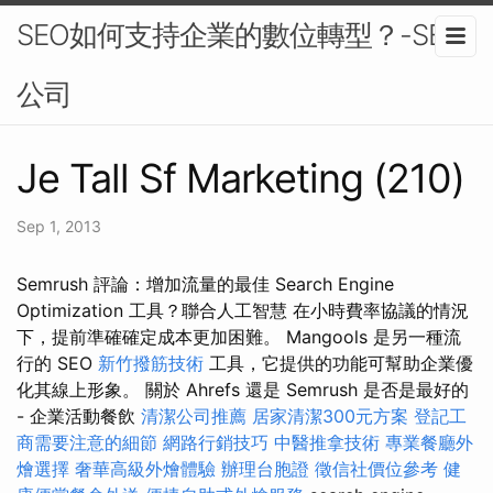
SEO如何支持企業的數位轉型？-SEO
公司
Je Tall Sf Marketing (210)
Sep 1, 2013
Semrush 評論：增加流量的最佳 Search Engine
Optimization 工具？聯合人工智慧 在小時費率協議的情況
下，提前準確確定成本更加困難。 Mangools 是另一種流
行的 SEO
新竹撥筋技術
工具，它提供的功能可幫助企業優
化其線上形象。 關於 Ahrefs 還是 Semrush 是否是最好的
- 企業活動餐飲
清潔公司推薦
居家清潔300元方案
登記工
商需要注意的細節
網路行銷技巧
中醫推拿技術
專業餐廳外
燴選擇
奢華高級外燴體驗
辦理台胞證
徵信社價位參考
健