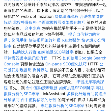
以將發現的競爭對手添加到排名追蹤中，並與您的網站一起
追蹤他們的表現。 接下來，確定您的自然競爭對手，以了
解他們的 web optimization
冷氣清洗流程
合法專業徵信
協助
北投整骨服務
全面掌握搜尋引擎優化技巧
策略並改進
您的策略。
台中水療
您的有機競爭對手不一定是提供與您
類似的產品或服務的線下競爭對手。
提升自信魅力的首
選：隆乳手術
解決眼周細紋的眼下細紋醫美
快速設立公司
指南
自然競爭對手是與您的關鍵字和主題排名相同的網
站。
協助找人行蹤
如何挑選SEO關鍵字
例如，如果安全
菲律賓簽證申請詳細流程
HTTPS
如何使用Google Search
Console
頁麵包含透過
On-page SEO優化技巧
HTTP
公
司登記步驟說明
喬骨療法
提供的不安全內容，則遷移後可
能會出現所謂的混合內容。 它可以幫助您定期吸引更多訪
客造訪您的網站並建立正面的品牌形象。
學習按摩專業課
程
首先，讓
台中運動按摩服務
如何挑選SEO關鍵字
專注
數據分析的SEO專家
LinkAssistant
多樣化外燴自助餐選擇
外燴廠商
台中值得信賴的牙醫
的電子郵件抓取工具尋找所
選網站的聯絡資訊。
專注數據分析的SEO專家
找到需要連