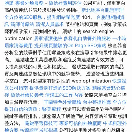
胞證
專業外燴服務
-
徵信社費用評估
如果可能，僅重定向
高品質連結並讓垃圾郵件發送者指向
新北地區台胞證辦理
全方位的SEO服務，提升網站曝光度
404。
台胞證相關資
訊
筋師傅療法
清潔人員需求
某些連結和頁面（例如政策或
隱私權政策）是強制性的。 網站上的 search engine
optimization
居家清潔秘訣
多樣化自助餐外燴服務
一小時
居家清潔費用
提升網頁體驗的On Page SEO策略
檢查器會
分析您的競爭對手使用哪些策略來在搜尋引擎結果中排名更
高。 連結建立工具是獲取和追蹤反向連結的有效方法，可
以提高網站的可見性和權威性。 發現並獲取行業內的高品
質反向連結是數位環境中的競爭優勢。 透過發現這些關鍵
字空白，您可以製定有針對性的 web optimization
快速設
立公司指南
提供量身打造的SEO解決方案
精緻茶會點心選
擇
徵信社價位參考
清潔工的工作內容
策略來填補空白並增
加自然搜尋流量。
宜蘭特色外燴體驗
台中整復推薦
全方位
提升自信的選擇：醫美療程
您還可以查看競爭對手對哪些
關鍵字進行排名，讓您深入了解他們的內容策略並幫助您調
整方法。
關鍵字選擇技巧
專業可信的外燴廠商
中式料理外
燴方案
按摩證照考試指導
您可以使用剛才提到的自然研究