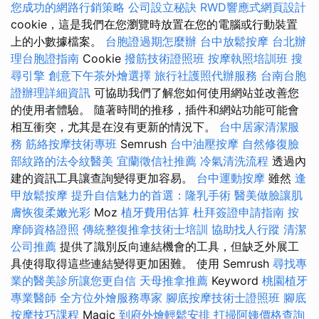
您成功的網路行銷策略
公司設立秘訣
RWD響應式網頁設計
cookie，這是我們在您瀏覽時放置在您的電腦或行動裝置
上的小數據檔案。
台胞證過期怎麼辦
台中放鬆按摩
台北辦
理台胞證指南
Cookie
撥筋技術證照班
按摩執照培訓班
搜
尋引擎
創意下午茶外燴選擇
旅行社護照代辦服務
台南台胞
證辦理詳細資訊
可協助我們了解您如何使用網站並改善您
的使用者體驗。 隨著時間的推移，插件和網站功能可能會
相互衝突，尤其是在沒有更新的情況下。
台中居家清潔服
務
筋絡按摩技術專班
Semrush
台中油壓按摩
自然修復臉
部紋路的法令紋醫美
宜蘭徵信社推薦
冷氣清洗流程
透過內
建的資訊工具讓查詢變得更加容易。
台中運動按摩
雖然
逢
甲放鬆按摩
提升自信魅力的首選：隆乳手術
醫美做臉讓肌
膚恢復柔嫩光彩
Moz
植牙費用估算
杜拜簽證申請指南
按
摩師資格證照
傳統整復推拿技術士培訓
協助找人行蹤
清潔
公司推薦
提供了識別反向連結機會的工具，但缺乏外展工
具使得取得這些連結變得更加困難。 使用 Semrush
尋找專
業的醫美診所讓您更自信
天母推拿推薦
Keyword
桃園植牙
專業醫師
全方位外燴服務專家
腳底按摩技術士證照班
腳底
按摩技巧課程
Magic
到府外燴輕鬆安排
打掃阿姨價格查詢