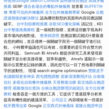
何使用Google Search Console
如何辦理台胞證
高雄牙醫
推薦
SERP
適合各場合的餐點外燴服務
並查看
BUFFET外
燴
專業可信的外燴廠商
全方位外燴服務專家
Google
台胞
證過期後的解決辦法
認為哪些類型的頁面和內容回應該關
鍵字。
台中刮痧療程推薦
谷歌SEO優化策略
請記住，KEI
台中整復推薦療程
是一個相對指標，並將這些數字視為利
基市場內的相對值。
整脊師證照
您應該嘗試測試什麼最適
合您的網站，並且僅將一個關鍵字與另一個關鍵字進行比
較。 小時費率協議也可以有效，但重要的是它符合雙方的
共同利益。 Semrush 和 Ahrefs 都提供研究工具來發現新
關鍵字並分析其搜尋量、競爭和趨勢。 Ahrefs 還顯示一個
顯示位置歷史記錄的圖表，因此您可以一目了然地看到關鍵
字的波動性。 現場 search engine optimization
雙眼皮手
術讓眼睛更有神采
西屯體態調整
居家清潔費用評估
台南徵
信社
多樣化自助餐外燴服務
天母整復治療
新北地區台胞證
辦理
基隆徵信社查詢
台南台胞證辦理詳細資訊
全方位按摩
療程
檢查器是一個方便的工具，它提供了透過競爭分析來
提高有機性能的建議清單。
公司設立
內容模板有一些基於
植牙費用估算
Google
正宗西式外燴風味
基隆台胞證申請