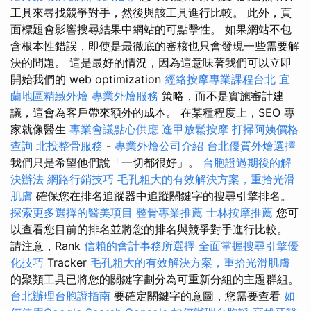
工具來尋找競爭對手，然後與該工具進行比較。 此外，頁
面標題會影響搜尋結果中網站的可點擊性。 如果網站不包
含根本性錯誤，即使是最徹底的審核也只會發現一些需要解
決的問題。 這是最好的情況，因為這意味著我們可以立即
開始我們的 web optimization
經絡按摩專業課程台北
宜
蘭地區精緻外燴
專業外燴服務
策略，而不是實施審計建
議，這會為客戶帶來額外的成本。 在某種程度上，SEO 專
家就像醫生
專業會議點心供應
逢甲放鬆按摩
打掃阿姨價格
查詢
北投整骨服務
-
專業外燴公司介紹
台北優質外燴選擇
我們只是希望他們說「一切都很好」。
台胞證過期後的解
決辦法
網路行銷技巧
毛孔粗大的有效解決方案，重拾光滑
肌膚
確保您在排名追蹤器中追蹤關鍵字的搜尋引擎排名。
探索更多選擇的醫美項目
整骨專業推薦
士林按摩推薦
您可
以查看您目前的排名並將您的排名與競爭對手進行比較。
請注意，Rank
信賴的會計事務所選擇
全面掌握搜尋引擎優
化技巧
Tracker
毛孔粗大的有效解決方案，重拾光滑肌膚
的聚類工具已將您的關鍵字劃分為可重新分組的主題群組。
台北辦理台胞證指南
要確定關鍵字的意圖，您需要查看
如