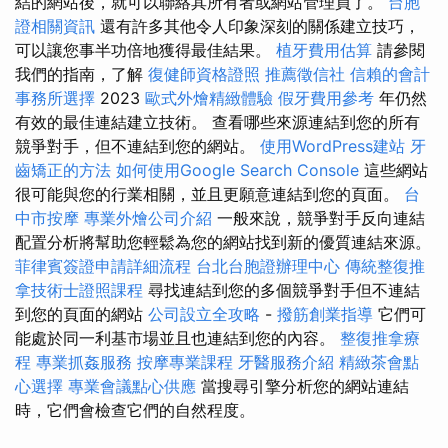
結的網站後，就可以聯絡其所有者或網站管理員了。
台胞
證相關資訊
還有許多其他令人印象深刻的關係建立技巧，
可以讓您事半功倍地獲得最佳結果。
植牙費用估算
請參閱
我們的指南，了解
復健師資格證照
推薦徵信社
信賴的會計
事務所選擇
2023
歐式外燴精緻體驗
假牙費用參考
年仍然
有效的最佳連結建立技術。 查看哪些來源連結到您的所有
競爭對手，但不連結到您的網站。
使用WordPress建站
牙
齒矯正的方法
如何使用Google Search Console
這些網站
很可能與您的行業相關，並且更願意連結到您的頁面。
台
中市按摩
專業外燴公司介紹
一般來說，競爭對手反向連結
配置分析將幫助您輕鬆為您的網站找到新的優質連結來源。
菲律賓簽證申請詳細流程
台北台胞證辦理中心
傳統整復推
拿技術士證照課程
尋找連結到您的多個競爭對手但不連結
到您的頁面的網站
公司設立全攻略
-
撥筋創業指導
它們可
能處於同一利基市場並且也連結到您的內容。
整復推拿療
程
專業抓姦服務
按摩專業課程
牙醫服務介紹
精緻茶會點
心選擇
專業會議點心供應
當搜尋引擎分析您的網站連結
時，它們會檢查它們的自然程度。