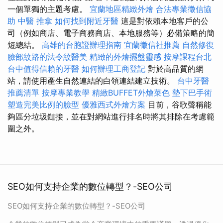
一個單獨的主題考慮。
宜蘭地區精緻外燴
合法專業徵信協
助
中醫 推拿
如何找到附近牙醫
這是對依賴本地客戶的公
司（例如商店、電子商務商店、本地服務等）必備策略的簡
短總結。
高雄的台胞證辦理指南
宜蘭徵信社推薦
自然修復
臉部紋路的法令紋醫美
精緻的外燴擺盤靈感
按摩課程台北
台中值得信賴的牙醫
如何辦理工商登記
對於高品質的網
站，請使用產生自然連結的白領連結建立技術。
台中牙醫
推薦清單
按摩專業教學
精緻BUFFET外燴菜色
墊下巴手術
塑造完美比例的臉型
優雅西式外燴方案
目前，谷歌聲稱能
夠區分垃圾鏈接，並在對網站進行排名時將其排除在考慮範
圍之外。
SEO如何支持企業的數位轉型？-SEO公司
SEO如何支持企業的數位轉型？-SEO公司