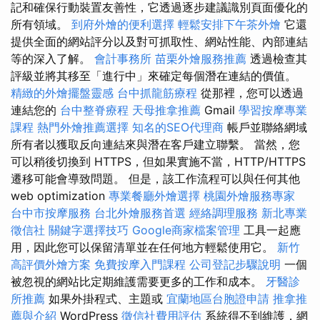
記和確保行動裝置友善性，它透過逐步建議識別頁面優化的
所有領域。
到府外燴的便利選擇
輕鬆安排下午茶外燴
它還
提供全面的網站評分以及對可抓取性、網站性能、內部連結
等的深入了解。
會計事務所
苗栗外燴服務推薦
透過檢查其
評級並將其移至「進行中」來確定每個潛在連結的價值。
精緻的外燴擺盤靈感
台中抓龍筋療程
從那裡，您可以透過
連結您的
台中整脊療程
天母推拿推薦
Gmail
學習按摩專業
課程
熱門外燴推薦選擇
知名的SEO代理商
帳戶並聯絡網域
所有者以獲取反向連結來與潛在客戶建立聯繫。 當然，您
可以稍後切換到 HTTPS，但如果實施不當，HTTP/HTTPS
遷移可能會導致問題。 但是，該工作流程可以與任何其他
web optimization
專業餐廳外燴選擇
桃園外燴服務專家
台中市按摩服務
台北外燴服務首選
經絡調理服務
新北專業
徵信社
關鍵字選擇技巧
Google商家檔案管理
工具一起應
用，因此您可以保留清單並在任何地方輕鬆使用它。
新竹
高評價外燴方案
免費按摩入門課程
公司登記步驟說明
一個
被忽視的網站比定期維護需要更多的工作和成本。
牙醫診
所推薦
如果外掛程式、主題或
宜蘭地區台胞證申請
推拿推
薦與介紹
WordPress
徵信社費用評估
系統得不到維護，網