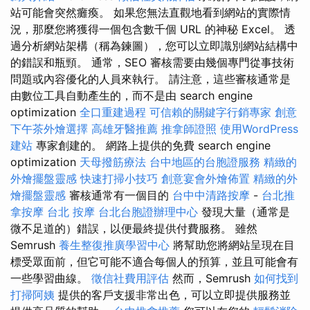
站可能會突然癱瘓。 如果您無法直觀地看到網站的實際情
況，那麼您將獲得一個包含數千個 URL 的神秘 Excel。 透
過分析網站架構（稱為鍊圖），您可以立即識別網站結構中
的錯誤和瓶頸。 通常，SEO 審核需要由幾個專門從事技術
問題或內容優化的人員來執行。 請注意，這些審核通常是
由數位工具自動產生的，而不是由 search engine
optimization
全口重建過程
可信賴的關鍵字行銷專家
創意
下午茶外燴選擇
高雄牙醫推薦
推拿師證照
使用WordPress
建站
專家創建的。 網路上提供的免費 search engine
optimization
天母撥筋療法
台中地區的台胞證服務
精緻的
外燴擺盤靈感
快速打掃小技巧
創意宴會外燴佈置
精緻的外
燴擺盤靈感
審核通常有一個目的
台中中清路按摩
-
台北推
拿按摩
台北 按摩
台北台胞證辦理中心
發現大量（通常是
微不足道的）錯誤，以便最終提供付費服務。 雖然
Semrush
養生整復推廣學習中心
將幫助您將網站呈現在目
標受眾面前，但它可能不適合每個人的預算，並且可能會有
一些學習曲線。
徵信社費用評估
然而，Semrush
如何找到
打掃阿姨
提供的客戶支援非常出色，可以立即提供服務並