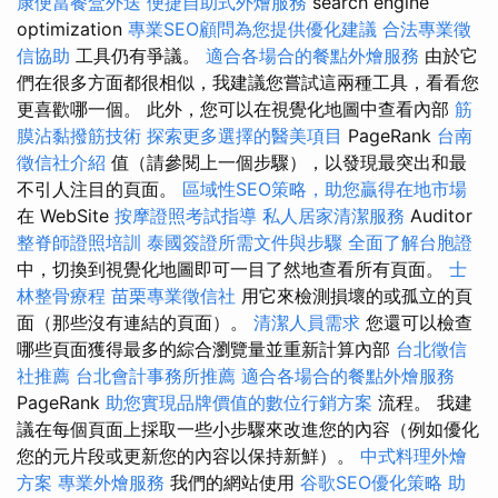
康便當餐盒外送
便捷自助式外燴服務
search engine
optimization
專業SEO顧問為您提供優化建議
合法專業徵
信協助
工具仍有爭議。
適合各場合的餐點外燴服務
由於它
們在很多方面都很相似，我建議您嘗試這兩種工具，看看您
更喜歡哪一個。 此外，您可以在視覺化地圖中查看內部
筋
膜沾黏撥筋技術
探索更多選擇的醫美項目
PageRank
台南
徵信社介紹
值（請參閱上一個步驟），以發現最突出和最
不引人注目的頁面。
區域性SEO策略，助您贏得在地市場
在 WebSite
按摩證照考試指導
私人居家清潔服務
Auditor
整脊師證照培訓
泰國簽證所需文件與步驟
全面了解台胞證
中，切換到視覺化地圖即可一目了然地查看所有頁面。
士
林整骨療程
苗栗專業徵信社
用它來檢測損壞的或孤立的頁
面（那些沒有連結的頁面）。
清潔人員需求
您還可以檢查
哪些頁面獲得最多的綜合瀏覽量並重新計算內部
台北徵信
社推薦
台北會計事務所推薦
適合各場合的餐點外燴服務
PageRank
助您實現品牌價值的數位行銷方案
流程。 我建
議在每個頁面上採取一些小步驟來改進您的內容（例如優化
您的元片段或更新您的內容以保持新鮮）。
中式料理外燴
方案
專業外燴服務
我們的網站使用
谷歌SEO優化策略
助