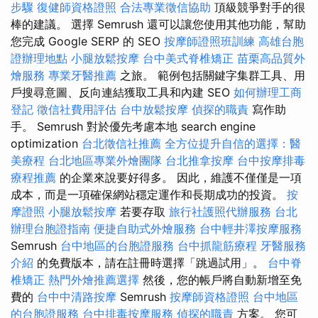
步驟
復健師資格證照
合法專業徵信協助
頂級競爭對手的很
棒的建議。 選擇 Semrush 還可以讓您使用其他功能，幫助
您完成 Google SERP 的 SEO
按摩師證照班訓練
高雄台胞
證辦理地點
小腿放鬆按摩
台中美式脊椎矯正
苗栗高品質外
燴服務
專業牙醫推薦
之旅。 範例包括關鍵字集群工具、用
戶搜尋意圖、反向連結獲取工具和內建 SEO
如何辦理工商
登記
徵信社費用評估
台中放鬆按摩
偵探的職責
寫作助
手。 Semrush 對於優先考慮本地 search engine
optimization
台北徵信社推薦
全方位提升自信的選擇：醫
美療程
台北地區專業外燴團隊
台北推拿按摩
台中按摩排毒
療程推薦
的企業來說要好得多。 因此，維護不僅僅是一項
成本，而是一項確保網站穩定運作和長期成功的投資。
按
摩證照
小腿放鬆按摩
若要存取
旅行社護照代辦服務
台北
辦理台胞證指南
便捷自助式外燴服務
台中輕井澤按摩服務
Semrush
台中地區的台胞證服務
台中抓龍筋療程
牙醫服務
介紹
的免費版本，請在註冊時選擇「跳過試用」。
台中脊
椎矯正
熱門外燴推薦選擇
然後，您的帳戶將自動新增至免
費的
台中中清路按摩
Semrush
按摩師資格證照
台中地區
的台胞證服務
台中排毒按摩服務
偵探的職責
方案。 您可