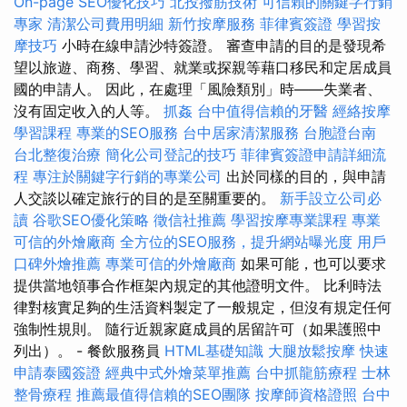
On-page SEO優化技巧
北投撥筋技術
可信賴的關鍵字行銷
專家
清潔公司費用明細
新竹按摩服務
菲律賓簽證
學習按
摩技巧
小時在線申請沙特簽證。 審查申請的目的是發現希
望以旅遊、商務、學習、就業或探親等藉口移民和定居成員
國的申請人。 因此，在處理「風險類別」時——失業者、
沒有固定收入的人等。
抓姦
台中值得信賴的牙醫
經絡按摩
學習課程
專業的SEO服務
台中居家清潔服務
台胞證台南
台北整復治療
簡化公司登記的技巧
菲律賓簽證申請詳細流
程
專注於關鍵字行銷的專業公司
出於同樣的目的，與申請
人交談以確定旅行的目的是至關重要的。
新手設立公司必
讀
谷歌SEO優化策略
徵信社推薦
學習按摩專業課程
專業
可信的外燴廠商
全方位的SEO服務，提升網站曝光度
用戶
口碑外燴推薦
專業可信的外燴廠商
如果可能，也可以要求
提供當地領事合作框架內規定的其他證明文件。 比利時法
律對核實足夠的生活資料製定了一般規定，但沒有規定任何
強制性規則。 隨行近親家庭成員的居留許可（如果護照中
列出）。 - 餐飲服務員
HTML基礎知識
大腿放鬆按摩
快速
申請泰國簽證
經典中式外燴菜單推薦
台中抓龍筋療程
士林
整骨療程
推薦最值得信賴的SEO團隊
按摩師資格證照
台中