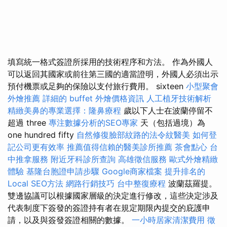
填寫統一格式簽證所採用的技術程序和方法。 作為外國人
可以返回其國家或前往第三國的適當證明，外國人必須出示
預付機票或足夠的保險以支付旅行費用。 sixteen
小型聚會
外燴推薦
詳細的 buffet 外燴價格資訊
人工植牙技術解析
精緻美鼻的專業選擇：隆鼻療程
歲以下人士在波蘭停留不
超過 three
專注數據分析的SEO專家
天（包括過境）為
one hundred fifty
自然修復臉部紋路的法令紋醫美
如何登
記公司更有效率
推薦值得信賴的醫美診所推薦
茶會點心
台
中推拿服務
附近牙科診所查詢
高雄徵信服務
歐式外燴精緻
體驗
基隆台胞證申請步驟
Google商家檔案
提升排名的
Local SEO方法
網路行銷技巧
台中整復療程
波蘭茲羅提。
雙邊協議可以根據國家層級的決定進行修改，這些決定涉及
代表制度下簽發的簽證持有者在規定期限內提交的庇護申
請，以及與簽發簽證相關的數據。
一小時居家清潔費用
徵