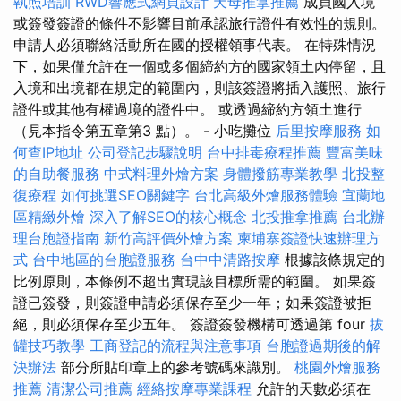
執照培訓
RWD響應式網頁設計
天母推拿推薦
成員國入境
或簽發簽證的條件不影響目前承認旅行證件有效性的規則。
申請人必須聯絡活動所在國的授權領事代表。 在特殊情況
下，如果僅允許在一個或多個締約方的國家領土內停留，且
入境和出境都在規定的範圍內，則該簽證將插入護照、旅行
證件或其他有權過境的證件中。 或透過締約方領土進行
（見本指令第五章第3 點）。 - 小吃攤位
后里按摩服務
如
何查IP地址
公司登記步驟說明
台中排毒療程推薦
豐富美味
的自助餐服務
中式料理外燴方案
身體撥筋專業教學
北投整
復療程
如何挑選SEO關鍵字
台北高級外燴服務體驗
宜蘭地
區精緻外燴
深入了解SEO的核心概念
北投推拿推薦
台北辦
理台胞證指南
新竹高評價外燴方案
柬埔寨簽證快速辦理方
式
台中地區的台胞證服務
台中中清路按摩
根據該條規定的
比例原則，本條例不超出實現該目標所需的範圍。 如果簽
證已簽發，則簽證申請必須保存至少一年；如果簽證被拒
絕，則必須保存至少五年。 簽證簽發機構可透過第 four
拔
罐技巧教學
工商登記的流程與注意事項
台胞證過期後的解
決辦法
部分所貼印章上的參考號碼來識別。
桃園外燴服務
推薦
清潔公司推薦
經絡按摩專業課程
允許的天數必須在