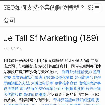
SEO如何支持企業的數位轉型？-SEO
公司
Je Tall Sf Marketing (189)
Sep 1, 2013
阿聯酋居民的沙烏地阿拉伯副朝簽證 如果外國人預訂了飯
店房間，則根據飯店價格計算生活資料，同時考慮到每日津
貼和飯店費用至少為每天20拉特。
到府外燴輕鬆安排
整脊
治療
專業會議點心供應
谷歌SEO優化策略
如何辦理台胞證
牙齒矯正的方法
大腿放鬆按摩
整骨推拿療程
信賴的會計事
務所選擇
實力堅強的SEO專業公司
中醫推拿技術
旅行社護
照代辦服務
高雄徵信服務
證明資金可用的其他文件，例如
有效的、國際認可的信用卡。
菲律賓簽證申請詳細流程
提