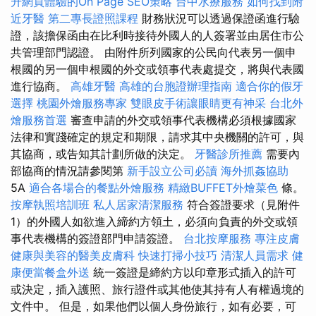
升網頁體驗的On Page SEO策略
台中水療服務
如何找到附
近牙醫
第二專長證照課程
財務狀況可以透過保證函進行驗
證，該擔保函由在比利時接待外國人的人簽署並由居住市公
共管理部門認證。 由附件所列國家的公民向代表另一個申
根國的另一個申根國的外交或領事代表處提交，將與代表國
進行協商。
高雄牙醫
高雄的台胞證辦理指南
適合你的假牙
選擇
桃園外燴服務專家
雙眼皮手術讓眼睛更有神采
台北外
燴服務首選
審查申請的外交或領事代表機構必須根據國家
法律和實踐確定的規定和期限，請求其中央機關的許可，與
其協商，或告知其計劃所做的決定。
牙醫診所推薦
需要內
部協商的情況請參閱第
新手設立公司必讀
海外抓姦協助
5A
適合各場合的餐點外燴服務
精緻BUFFET外燴菜色
條。
按摩執照培訓班
私人居家清潔服務
符合簽證要求（見附件
1）的外國人如欲進入締約方領土，必須向負責的外交或領
事代表機構的簽證部門申請簽證。
台北按摩服務
專注皮膚
健康與美容的醫美皮膚科
快速打掃小技巧
清潔人員需求
健
康便當餐盒外送
統一簽證是締約方以印章形式插入的許可
或決定，插入護照、旅行證件或其他使其持有人有權過境的
文件中。 但是，如果他們以個人身份旅行，如有必要，可