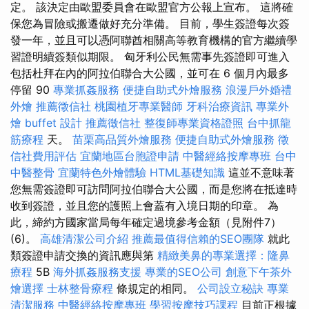
定。 該決定由歐盟委員會在歐盟官方公報上宣布。 這將確
保您為冒險或搬遷做好充分準備。 目前，學生簽證每次簽
發一年，並且可以憑阿聯酋相關高等教育機構的官方繼續學
習證明續簽類似期限。 匈牙利公民無需事先簽證即可進入
包括杜拜在內的阿拉伯聯合大公國，並可在 6 個月內最多
停留 90
專業抓姦服務
便捷自助式外燴服務
浪漫戶外婚禮
外燴
推薦徵信社
桃園植牙專業醫師
牙科治療資訊
專業外
燴 buffet 設計
推薦徵信社
整復師專業資格證照
台中抓龍
筋療程
天。
苗栗高品質外燴服務
便捷自助式外燴服務
徵
信社費用評估
宜蘭地區台胞證申請
中醫經絡按摩專班
台中
中醫整骨
宜蘭特色外燴體驗
HTML基礎知識
這並不意味著
您無需簽證即可訪問阿拉伯聯合大公國，而是您將在抵達時
收到簽證，並且您的護照上會蓋有入境日期的印章。 為
此，締約方國家當局每年確定過境參考金額（見附件7）
(6)。
高雄清潔公司介紹
推薦最值得信賴的SEO團隊
就此
類簽證申請交換的資訊應與第
精緻美鼻的專業選擇：隆鼻
療程
5B
海外抓姦服務支援
專業的SEO公司
創意下午茶外
燴選擇
士林整骨療程
條規定的相同。
公司設立秘訣
專業
清潔服務
中醫經絡按摩專班
學習按摩技巧課程
目前正根據