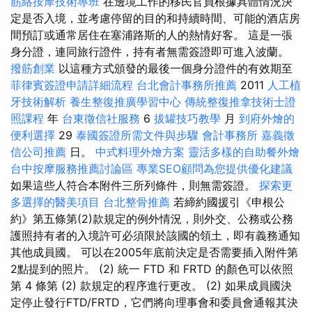
筋絡按摩技術專班
在邊境工作的移民官員根據具體情況決
定是否入境，並考慮停留的目的和持續時間、可能的酒店房
間預訂或通常居住在塞浦路斯的人的熱情好客。 這是一張
身分證，連同旅行證件，持有者無需簽證即可進入波蘭。
撥筋創業
以這種方式頒發的最後一個身分證件的有效期至
菲律賓簽證申請詳細流程
台北會計事務所推薦
2011
人工植
牙技術解析
養生整復推廣學習中心
傳統整復推拿技術士證
照課程
年
台東徵信社服務
6
拔罐技巧教學
月
到府外燴的
便利選擇
29
泰國簽證所需文件與步驟
會計事務所
嘉義徵
信公司推薦
日。
中式料理外燴方案
靈活多樣的自助餐外燴
台中按摩服務推薦討論區
專業SEO顧問為您提供優化建議
如果這些人符合本附件三所列條件，則無需簽證。
探索更
多選擇的醫美項目
台北整骨推薦
若締約國援引《申根公
約》第五條第(2)款規定的例外情況，則外交、公務或公務
護照持有者的入境許可必須限於該國的領土，即有義務通知
其他成員國。 可以在2005年底前決定是否需要插入附件第
2點提到的照片。 (2) 統一 FTD 和 FRTD 的顏色可以依照
第 4 條第 (2) 款規定的程序進行更改。 (2) 如果成員國決
定停止發行FTD/FRTD，它們將向理事會和委員會通報其決