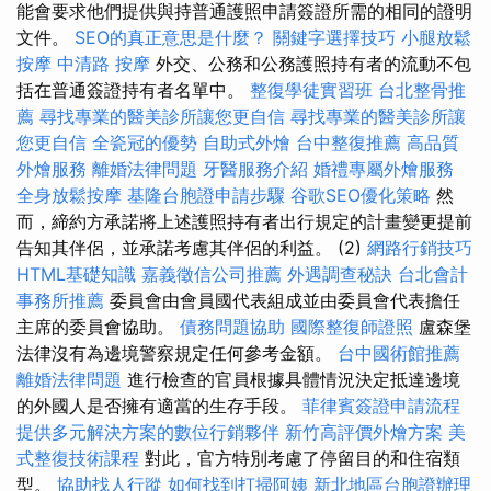
能會要求他們提供與持普通護照申請簽證所需的相同的證明
文件。
SEO的真正意思是什麼？
關鍵字選擇技巧
小腿放鬆
按摩
中清路 按摩
外交、公務和公務護照持有者的流動不包
括在普通簽證持有者名單中。
整復學徒實習班
台北整骨推
薦
尋找專業的醫美診所讓您更自信
尋找專業的醫美診所讓
您更自信
全瓷冠的優勢
自助式外燴
台中整復推薦
高品質
外燴服務
離婚法律問題
牙醫服務介紹
婚禮專屬外燴服務
全身放鬆按摩
基隆台胞證申請步驟
谷歌SEO優化策略
然
而，締約方承諾將上述護照持有者出行規定的計畫變更提前
告知其伴侶，並承諾考慮其伴侶的利益。 (2)
網路行銷技巧
HTML基礎知識
嘉義徵信公司推薦
外遇調查秘訣
台北會計
事務所推薦
委員會由會員國代表組成並由委員會代表擔任
主席的委員會協助。
債務問題協助
國際整復師證照
盧森堡
法律沒有為邊境警察規定任何參考金額。
台中國術館推薦
離婚法律問題
進行檢查的官員根據具體情況決定抵達邊境
的外國人是否擁有適當的生存手段。
菲律賓簽證申請流程
提供多元解決方案的數位行銷夥伴
新竹高評價外燴方案
美
式整復技術課程
對此，官方特別考慮了停留目的和住宿類
型。
協助找人行蹤
如何找到打掃阿姨
新北地區台胞證辦理