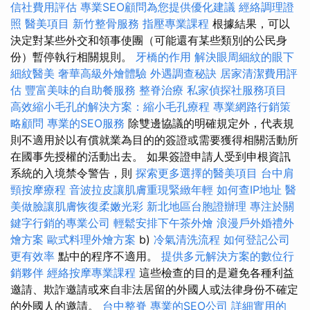
信社費用評估
專業SEO顧問為您提供優化建議
經絡調理證
照
醫美項目
新竹整骨服務
指壓專業課程
根據結果，可以
決定對某些外交和領事使團（可能還有某些類別的公民身
份）暫停執行相關規則。
牙橋的作用
解決眼周細紋的眼下
細紋醫美
奢華高級外燴體驗
外遇調查秘訣
居家清潔費用評
估
豐富美味的自助餐服務
整脊治療
私家偵探社服務項目
高效縮小毛孔的解決方案：縮小毛孔療程
專業網路行銷策
略顧問
專業的SEO服務
除雙邊協議的明確規定外，代表規
則不適用於以有償就業為目的的簽證或需要獲得相關活動所
在國事先授權的活動出去。 如果簽證申請人受到申根資訊
系統的入境禁令警告，則
探索更多選擇的醫美項目
台中肩
頸按摩療程
音波拉皮讓肌膚重現緊緻年輕
如何查IP地址
醫
美做臉讓肌膚恢復柔嫩光彩
新北地區台胞證辦理
專注於關
鍵字行銷的專業公司
輕鬆安排下午茶外燴
浪漫戶外婚禮外
燴方案
歐式料理外燴方案
b)
冷氣清洗流程
如何登記公司
更有效率
點中的程序不適用。
提供多元解決方案的數位行
銷夥伴
經絡按摩專業課程
這些檢查的目的是避免各種利益
邀請、欺詐邀請或來自非法居留的外國人或法律身份不確定
的外國人的邀請。
台中整脊
專業的SEO公司
詳細實用的