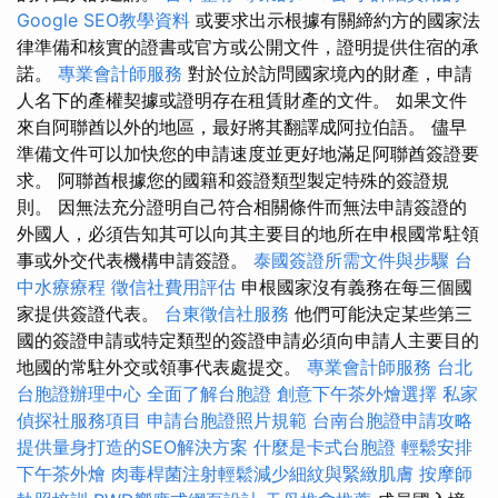
Google SEO教學資料
或要求出示根據有關締約方的國家法
律準備和核實的證書或官方或公開文件，證明提供住宿的承
諾。
專業會計師服務
對於位於訪問國家境內的財產，申請
人名下的產權契據或證明存在租賃財產的文件。 如果文件
來自阿聯酋以外的地區，最好將其翻譯成阿拉伯語。 儘早
準備文件可以加快您的申請速度並更好地滿足阿聯酋簽證要
求。 阿聯酋根據您的國籍和簽證類型製定特殊的簽證規
則。 因無法充分證明自己符合相關條件而無法申請簽證的
外國人，必須告知其可以向其主要目的地所在申根國常駐領
事或外交代表機構申請簽證。
泰國簽證所需文件與步驟
台
中水療療程
徵信社費用評估
申根國家沒有義務在每三個國
家提供簽證代表。
台東徵信社服務
他們可能決定某些第三
國的簽證申請或特定類型的簽證申請必須向申請人主要目的
地國的常駐外交或領事代表處提交。
專業會計師服務
台北
台胞證辦理中心
全面了解台胞證
創意下午茶外燴選擇
私家
偵探社服務項目
申請台胞證照片規範
台南台胞證申請攻略
提供量身打造的SEO解決方案
什麼是卡式台胞證
輕鬆安排
下午茶外燴
肉毒桿菌注射輕鬆減少細紋與緊緻肌膚
按摩師