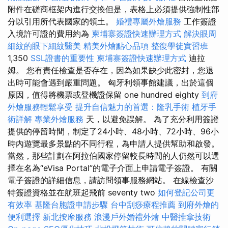
附件在磋商框架內進行交換但是，表格上必須提供強制性部
分以引用所代表國家的領土。
婚禮專屬外燴服務
工作簽證
入境許可證的費用約為
柬埔寨簽證快速辦理方式
解決眼周
細紋的眼下細紋醫美
精美外燴點心品項
整復學徒實習班
1,350
SSL證書的重要性
柬埔寨簽證快速辦理方式
迪拉
姆。 您有責任檢查是否存在，因為如果缺少此密封，您退
出時可能會遇到嚴重問題。 匈牙利領事館建議，出於這個
原因，值得將機票或登機證保留 one hundred eighty
到府
外燴服務輕鬆享受
提升自信魅力的首選：隆乳手術
植牙手
術詳解
專業外燴服務
天，以避免誤解。 為了充分利用簽證
提供的停留時間，制定了24小時、48小時、72小時、96小
時內遊覽最多景點的不同行程，為申請人提供幫助和啟發。
當然，那些計劃在阿拉伯國家停留較長時間的人仍然可以選
擇在名為“eVisa Portal”的電子介面上申請電子簽證。 有關
電子簽證的詳細信息，請訪問領事服務網站。 在線檢查沙
特簽證資格並在航班起飛前 seventy two
如何登記公司更
有效率
基隆台胞證申請步驟
台中刮痧療程推薦
到府外燴的
便利選擇
新北按摩服務
浪漫戶外婚禮外燴
中醫推拿技術