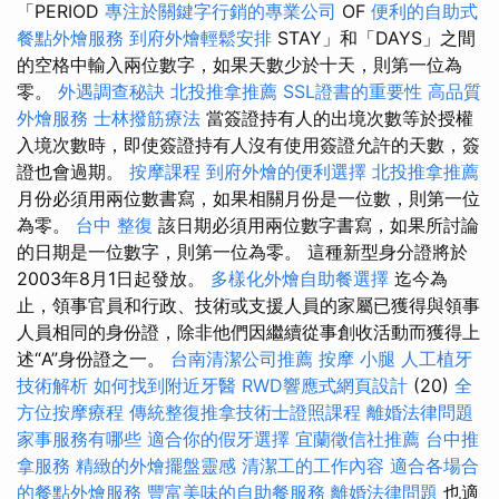
「PERIOD
專注於關鍵字行銷的專業公司
OF
便利的自助式
餐點外燴服務
到府外燴輕鬆安排
STAY」和「DAYS」之間
的空格中輸入兩位數字，如果天數少於十天，則第一位為
零。
外遇調查秘訣
北投推拿推薦
SSL證書的重要性
高品質
外燴服務
士林撥筋療法
當簽證持有人的出境次數等於授權
入境次數時，即使簽證持有人沒有使用簽證允許的天數，簽
證也會過期。
按摩課程
到府外燴的便利選擇
北投推拿推薦
月份必須用兩位數書寫，如果相關月份是一位數，則第一位
為零。
台中 整復
該日期必須用兩位數字書寫，如果所討論
的日期是一位數字，則第一位為零。 這種新型身分證將於
2003年8月1日起發放。
多樣化外燴自助餐選擇
迄今為
止，領事官員和行政、技術或支援人員的家屬已獲得與領事
人員相同的身份證，除非他們因繼續從事創收活動而獲得上
述“A”身份證之一。
台南清潔公司推薦
按摩 小腿
人工植牙
技術解析
如何找到附近牙醫
RWD響應式網頁設計
(20)
全
方位按摩療程
傳統整復推拿技術士證照課程
離婚法律問題
家事服務有哪些
適合你的假牙選擇
宜蘭徵信社推薦
台中推
拿服務
精緻的外燴擺盤靈感
清潔工的工作內容
適合各場合
的餐點外燴服務
豐富美味的自助餐服務
離婚法律問題
也適