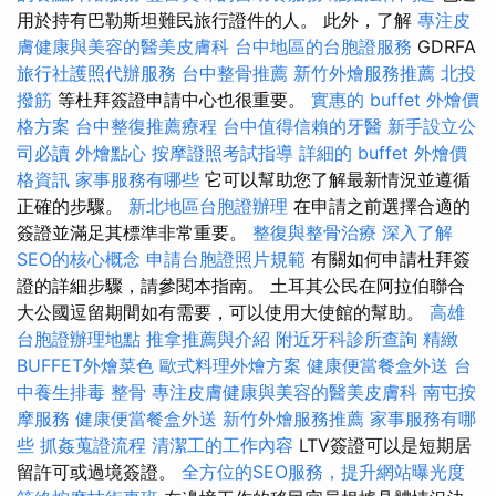
用於持有巴勒斯坦難民旅行證件的人。 此外，了解
專注皮
膚健康與美容的醫美皮膚科
台中地區的台胞證服務
GDRFA
旅行社護照代辦服務
台中整骨推薦
新竹外燴服務推薦
北投
撥筋
等杜拜簽證申請中心也很重要。
實惠的 buffet 外燴價
格方案
台中整復推薦療程
台中值得信賴的牙醫
新手設立公
司必讀
外燴點心
按摩證照考試指導
詳細的 buffet 外燴價
格資訊
家事服務有哪些
它可以幫助您了解最新情況並遵循
正確的步驟。
新北地區台胞證辦理
在申請之前選擇合適的
簽證並滿足其標準非常重要。
整復與整骨治療
深入了解
SEO的核心概念
申請台胞證照片規範
有關如何申請杜拜簽
證的詳細步驟，請參閱本指南。 土耳其公民在阿拉伯聯合
大公國逗留期間如有需要，可以使用大使館的幫助。
高雄
台胞證辦理地點
推拿推薦與介紹
附近牙科診所查詢
精緻
BUFFET外燴菜色
歐式料理外燴方案
健康便當餐盒外送
台
中養生排毒
整骨
專注皮膚健康與美容的醫美皮膚科
南屯按
摩服務
健康便當餐盒外送
新竹外燴服務推薦
家事服務有哪
些
抓姦蒐證流程
清潔工的工作內容
LTV簽證可以是短期居
留許可或過境簽證。
全方位的SEO服務，提升網站曝光度