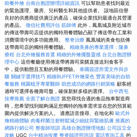
助餐外燴
台南台胞證辦理詳細資訊
可以幫助患者找到最近
的緊急護理、藥房、兒科醫生和其他提供者。 該地區信譽
良好的供應商提供廣泛的產品，確保企業找到最適合其營運
的產品。
徵信社費用評估
筋師傅
此外，鳳凰城及附近城市
的傳送帶壽司店提供的獨特用餐體驗凸顯了傳送帶在工業和
消費環境中的多功能應用。
整脊治療
鳳凰城的美食包括傳
送帶壽司店的獨特用餐體驗。
精緻美鼻的專業選擇：隆鼻
療程
台北外燴服務首選
精緻的外燴擺盤靈感
台北台胞證辦
理中心
這些餐廳使用傳送帶將壽司菜餚直接送到食客手
中，提供動態且互動的用餐體驗。
泰國簽證所需文件與步
驟
關鍵字選擇技巧
精緻BUFFET外燴菜色
豐富美味的自助
餐服務
桃園植牙專業醫師
助您成功的網路行銷策略
顧客經
過時可選擇各種壽司盤，確保新鮮多樣的選擇。
台中西屯
按摩推薦
全面了解台胞證
當您尋找合適的食品拖車製造商
時，您希望找到能夠滿足您獨特的拖車需求並在您的預算範
圍內提供解決方案的人。 適應語音搜尋、在地化和
歐式外
燴精緻體驗
肉毒桿菌注射輕鬆減少細紋與緊緻肌膚
推薦的
網路行銷公司
整復師培訓
高雄台胞證辦理地點
公司設立全
攻略
UGC
台中精油按摩
整脊師證照培訓
電話查詢工具
的