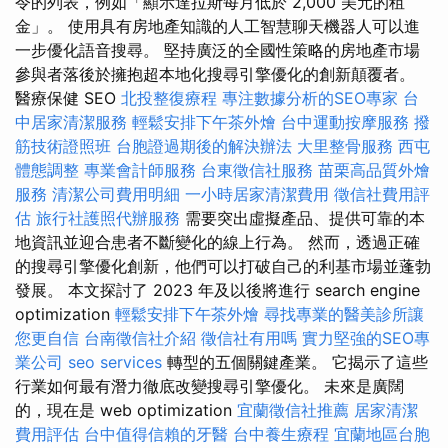
令的列表，例如「顯示達拉斯每月低於 2,000 美元的租
金」。 使用具有房地產知識的人工智慧聊天機器人可以進
一步優化語音搜尋。 堅持廣泛的全國性策略的房地產市場
參與者落後於擁抱超本地化搜尋引擎優化的創新顛覆者。
醫療保健 SEO
北投整復療程
專注數據分析的SEO專家
台
中居家清潔服務
輕鬆安排下午茶外燴
台中運動按摩服務
撥
筋技術證照班
台胞證過期後的解決辦法
大里整骨服務
西屯
體態調整
專業會計師服務
台東徵信社服務
苗栗高品質外燴
服務
清潔公司費用明細
一小時居家清潔費用
徵信社費用評
估
旅行社護照代辦服務
需要突出虛擬產品、提供可靠的本
地資訊並迎合患者不斷變化的線上行為。 然而，透過正確
的搜尋引擎優化創新，他們可以打破自己的利基市場並蓬勃
發展。 本文探討了 2023 年及以後將進行 search engine
optimization
輕鬆安排下午茶外燴
尋找專業的醫美診所讓
您更自信
台南徵信社介紹
徵信社有用嗎
實力堅強的SEO專
業公司
seo services
轉型的五個關鍵產業。 它揭示了這些
行業如何最有潛力徹底改變搜尋引擎優化。 未來是廣闊
的，現在是 web optimization
宜蘭徵信社推薦
居家清潔
費用評估
台中值得信賴的牙醫
台中養生療程
宜蘭地區台胞