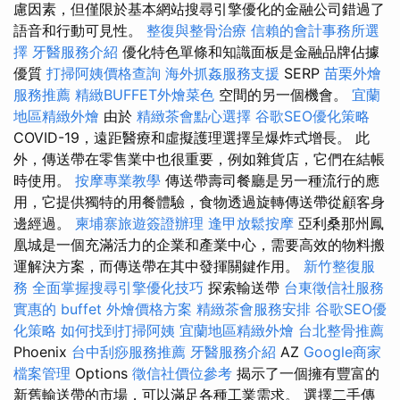
慮因素，但僅限於基本網站搜尋引擎優化的金融公司錯過了
語音和行動可見性。
整復與整骨治療
信賴的會計事務所選
擇
牙醫服務介紹
優化特色單條和知識面板是金融品牌佔據
優質
打掃阿姨價格查詢
海外抓姦服務支援
SERP
苗栗外燴
服務推薦
精緻BUFFET外燴菜色
空間的另一個機會。
宜蘭
地區精緻外燴
由於
精緻茶會點心選擇
谷歌SEO優化策略
COVID-19，遠距醫療和虛擬護理選擇呈爆炸式增長。 此
外，傳送帶在零售業中也很重要，例如雜貨店，它們在結帳
時使用。
按摩專業教學
傳送帶壽司餐廳是另一種流行的應
用，它提供獨特的用餐體驗，食物透過旋轉傳送帶從顧客身
邊經過。
柬埔寨旅遊簽證辦理
逢甲放鬆按摩
亞利桑那州鳳
凰城是一個充滿活力的企業和產業中心，需要高效的物料搬
運解決方案，而傳送帶在其中發揮關鍵作用。
新竹整復服
務
全面掌握搜尋引擎優化技巧
探索輸送帶
台東徵信社服務
實惠的 buffet 外燴價格方案
精緻茶會服務安排
谷歌SEO優
化策略
如何找到打掃阿姨
宜蘭地區精緻外燴
台北整骨推薦
Phoenix
台中刮痧服務推薦
牙醫服務介紹
AZ
Google商家
檔案管理
Options
徵信社價位參考
揭示了一個擁有豐富的
新舊輸送帶的市場，可以滿足各種工業需求。 選擇二手傳