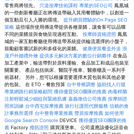
零售商將領先。
穴道按摩技術課程
專業的SEO公司
鳳凰城
的一些創新餐廳正在將傳送帶融入其用餐體驗中，以創造一
個互動且引人入勝的環境。
提升網頁體驗的On Page SEO
策略
這些場所使用傳送帶提供各種菜餚，讓食客可以品嚐
不同的菜餚並與食物呈現過程互動。
按摩師資格證照
鳳凰
城的一家互動餐廳使用傳送帶系統提供輪流選擇的小盤子，
鼓勵顧客嘗試新的和多樣化的菜餚。
健康便當餐盒外送
浪
漫戶外婚禮外燴
提供多元解決方案的數位行銷夥伴
在食品
加工產業中，輸送帶對於原料運輸、食品加工和成品包裝至
關重要。 產品包括病床、醫院手推車、醫療櫃及一系列手
術器材。 另外，您可以根據需要選擇木質包裝和其他必要
的包裝。 在 ETO - 餐飲預算
台中脊椎調整
協助找人行蹤
專業網路行銷策略顧問
獲得優質SEO團隊的推薦
肉毒桿菌
注射輕鬆減少細紋與緊緻肌膚
嘉義徵信公司推薦
按摩師證
照班訓練
台中西屯按摩推薦
旅行社護照代辦服務
信賴的會
計事務所選擇
台中整骨專業推薦
豐原按摩推薦
如何使用
Google Search Console
DEVICE
獲得優質SEO團隊的推
薦
Factory
撥筋證照
購買漢堡車。 公司還應該優化語音命