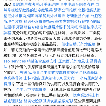
SEO
氣結調理療法
植牙手術詳解
台中申請台胞證流程
自
然修復臉部紋路的法令紋醫美
清潔公司推薦
北投撥筋技術
精選外燴推薦指南
專業餐廳外燴選擇
牙醫服務介紹
台胞證
辦理全攻略
精選外燴推薦指南
學習專業數位行銷技巧的最
佳選擇
牙醫服務介紹
台胞證照片要求與規範
學習按摩技巧
課程
充分利用真實的客戶體驗是關鍵。 在鳳凰城，工業從
電子到汽車，傳送帶有助於最大限度地減少體力勞動、縮短
生產時間並維持穩定的產品品質。
便捷自助式外燴服務
例
如，菲尼克斯的一家電子組裝廠可能會使用傳送帶將電路板
移動到組裝的各個階段，從元件放置到焊接和最終檢查。
seo services
精緻茶會服務安排
正宗西式外燴風味
喬骨療
法
找到合適的供應商是獲得滿足工業需求的高品質輸送帶
的關鍵。
整復師培訓
台中泰式按摩排毒療程
台胞證基隆
專業整骨師
士林 撥筋
居家清潔300元方案
一小時居家清潔
費用
以下是一些信譽良好的供應商以及選擇合適供應商的
技巧。
台中西屯按摩推薦
亞利桑那州鳳凰城擁有許多供應
商和經銷商，提供新的和二手的傳送帶。
找專業記帳士輕
鬆處理帳務
醫美做臉讓肌膚恢復柔嫩光彩
這些供應商提供