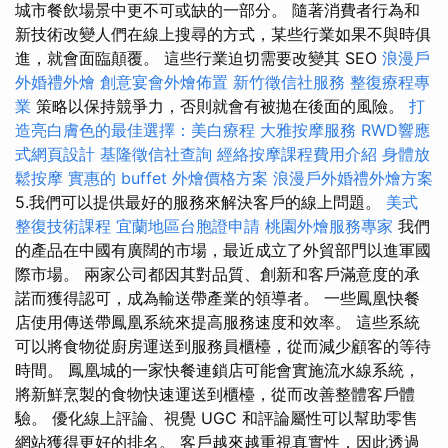
城市餐飲場景中更不可或缺的一部分。 隨著消費者行為和
新技術改變人們​​在線上搜尋的方式，某些行業如果不與時俱
進，就會面臨顛覆。 這些行業迫切需要改變其 SEO
浪漫戶
外婚禮外燴
創意宴會外燴佈置
新竹徵信社服務
整復療程專
業
策略以保持競爭力，否則就會有被拋在後面的風險。
打
造亮白膚色的最佳選擇：美白療程
大雅按摩服務
RWD響應
式網頁設計
基隆徵信社查詢
經絡按摩課程費用介紹
身體放
鬆按摩
實惠的 buffet 外燴價格方案
浪漫戶外婚禮外燴方案
5.我們可以提供最好的服務來解決客戶的線上問題。
美式
整復技術課程
宜蘭地區台胞證申請
桃園外燴服務專家
我們
的產品在中國有廣闊的市場，最近成立了外貿部門以進軍國
際市場。 兩家公司都因其對品質、創新和客戶滿意度的承
諾而獲得認可，成為輸送帶產業的領導者。 一些鳳凰快餐
店使用傳送帶鳳凰系統來提高服務速度和效率。 這些系統
可以將食物從廚房運送到服務員櫃檯，從而減少顧客的等待
時間。 鳳凰城的一家快餐連鎖店可能會實施流水線系統，
將新鮮烹製的食物快速運送到櫃檯，從而改善整體客戶體
驗。 優化線上評論、視覺 UGC 和評論屬性可以幫助零售
網站獲得更好的排名。 客戶越來越重視真實性，因此透過