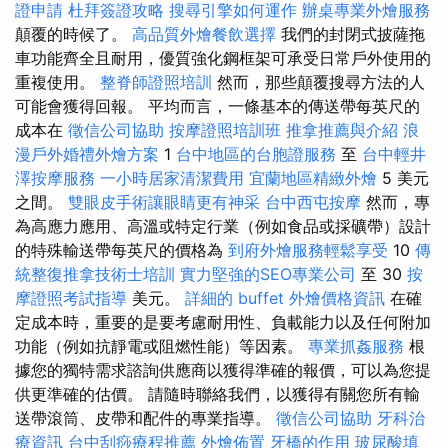
證申請
杜拜簽證攻略
搜尋引擎如何運作
辦桌專業外燴服務
顛覆的時候了。
高品質外燴餐飲選擇
我們的封閉式披薩拖
車功能齊全且耐用，優質強化鋼框架可承受日常戶外使用的
重複使用。
整脊師證照培訓
然而，那些顛覆搜尋方法的人
可能會獲得回報。 平均而言，一條基本的傳送帶每英尺的
成本在
徵信公司協助
按摩證照培訓班
推拿推薦與介紹
浪
漫戶外婚禮外燴方案
1
台中地區的台胞證服務
至
台中輕井
澤按摩服務
一小時居家清潔費用
宜蘭地區精緻外燴
5 美元
之間。
雙眼皮手術讓眼睛更有神采
台中西屯按摩
然而，專
為高應力應用、高溫或特定行業（例如食品或採礦帶）設計
的特殊輸送帶每英尺的價格為
到府外燴服務輕鬆享受
10
傳
統整復推拿技術士培訓
實力堅強的SEO專業公司
至 30
按
摩證照考試指導
美元。
詳細的 buffet 外燴價格資訊
在確
定成本時，重要的是要考慮耐用性、負載能力以及任何附加
功能（例如抗靜電或阻燃性能）等因素。
專業抓姦服務
根
據您的獨特需求諮詢供應商以獲得準確的報價，可以為您提
供更準確的估價。 請隨時聯絡我們，以獲得有關您所有輸
送帶滾筒、皮帶和配件的專業指導。
徵信公司協助
牙科治
療資訊
台中刮痧療程推薦
外燴佈置
牙橋的作用
玻尿酸填