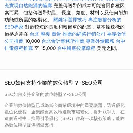
充實現自然飽滿的輪廓
完整傳送帶的成本可能會因多種因
素而異，包括傳送帶類型、長度、寬度、材料以及任何附加
功能或所需的客製化。
關鍵字選擇技巧
專注數據分析的
SEO專家
對於較短的長度和較簡單的配置，基本輸送機的
價格通常在
台北 整復
喬骨
推薦的網路行銷公司
嘉義徵信
公司推薦
10,000
台北會計事務所推薦
專業外燴服務
台中
排毒療程推薦
至 15,000
台中腳底按摩療程
美元之間。
SEO如何支持企業的數位轉型？-SEO公司
SEO如何支持企業的數位轉型？-SEO公司
企業的數位轉型已成為當今商業環境中的重要議題，透過優化
數位化流程，企業能更高效地適應市場變化，提升競爭力。在
這個過程中，搜尋引擎優化（SEO）作為一項核心策略，能夠
為數位轉型提供關鍵支持。