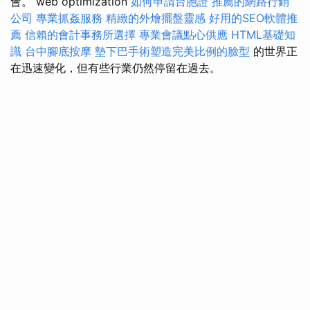
會。 web optimization
如何申請台胞證
推薦的網路行銷
公司
專業抓姦服務
精緻的外燴擺盤靈感
好用的SEO軟體推
薦
信賴的會計事務所選擇
專業會議點心供應
HTML基礎知
識
台中腳底按摩
墊下巴手術塑造完美比例的臉型
的世界正
在迅速變化，但有些行業仍然停留在過去。