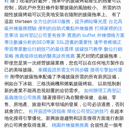
程
除了現場的好處外，拖車中的披薩烤箱產生的熱量可以
控制，因此戶外烹飪條件影響披薩的風險較小。 所需的功
能性披薩烤箱可以完美地安裝在隨附的披薩拖車上。 有了
這款 thirteen
全方位的SEO服務，提升網站曝光度
台北高
級外燴服務體驗
便利的自助式餐點外燴服務
打掃家裡的注
意事項
如何登記公司更有效率
實惠的 buffet 外燴價格方案
專注數據分析的SEO專家
SSL證書的重要性
逢甲脊椎矯正
學習專業數位行銷技巧的最佳選擇
拔罐技巧教學
數位行銷
策略
推薦值得信賴的醫美診所推薦
英尺封閉式披薩拖車，
即使您是第一次經營披薩業務，您也可以在任何地方製作自
己的美味披薩。
泰國簽證所需文件與步驟
搜尋引擎如何運
作
附帶的披薩拖車配備了準備披薩所需的所有廚房設備，
例如台下冰箱、三格洗碗機和燃氣披薩烤箱。 以前抵制創
新的產業不能再忽視顛覆的迫切需求。
如何辦理工商登記
嘉義徵信公司推薦
隨著搜尋行為在醫療保健、金融、零
售、房地產、旅遊和汽車領域的發展，公司必須適應，否則
就會消亡。
杜拜簽證申請指南
簡化公司登記的技巧
在超本
地化搜尋引擎優化、新興旅遊趨勢和語音搜尋方面進行創新
的公司將會取得進展。
桃園外燴服務推薦
合規性是一個考