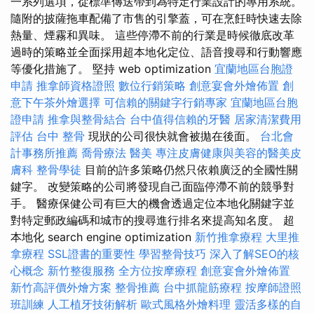
一系列選項，從標準傳送帶到為特定行業設計的專用系統。
隨附的披薩拖車配備了市售的引擎蓋，可在烹飪時快速去除
熱量、煙霧和異味。 這些停滯不前的行業是時候徹底改革
過時的策略並全面採用超本地化定位、語音搜尋和行動響應
等優化措施了。 堅持 web optimization
宜蘭地區台胞證
申請
推拿師資格證照
數位行銷策略
創意宴會外燴佈置
創
意下午茶外燴選擇
可信賴的關鍵字行銷專家
宜蘭地區台胞
證申請
推拿與整骨結合
台中值得信賴的牙醫
居家清潔費用
評估
台中 整骨
現狀的公司很快就會被拋在後面。
台北會
計事務所推薦
喬骨療法
醫美
專注皮膚健康與美容的醫美皮
膚科
整骨學徒
目前的許多策略仍然只依賴廣泛的全國性關
鍵字。 改變策略的公司將發現自己面臨停滯不前的競爭對
手。 醫療保健公司有巨大的機會透過定位本地化關鍵字並
對特定郵政編碼和城市的搜尋進行排名來提高知名度。 超
本地化 search engine optimization
新竹推拿療程
大里推
拿療程
SSL證書的重要性
學習整骨技巧
深入了解SEO的核
心概念
新竹整復服務
全方位按摩療程
創意宴會外燴佈置
新竹高評價外燴方案
整骨推薦
台中抓龍筋療程
按摩師證照
班訓練
人工植牙技術解析
歐式風格外燴料理
靈活多樣的自