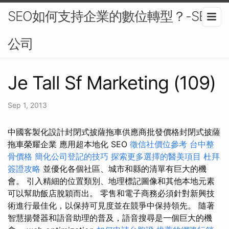
SEO如何支持企業的數位轉型？-SEO
公司
Je Tall Sf Marketing (109)
Sep 1, 2013
中國客製化設計封閉式披薩拖車供應商批發價格封閉式披薩
拖車榮耀企業 應用超本地化 SEO
徵信社價位參考
台中整
骨價格
簡化公司登記的技巧
探索更多選擇的醫美項目
杜拜
簽證攻略
並優化各個社區、城市和縣的清單有巨大的機
會。 引入精細的位置類別、地理標記圖像和其他本地元素
可以幫助飯店脫穎而出。 零售和電子商務必須針對新興技
術進行最佳化，以保持可見度並在競爭中保持領先。 隨著
智慧揚聲器和語音助理的普及，語音搜尋是一個巨大的機