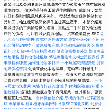
送帶可以為亞利桑那州鳳凰城的企業帶來顯著的成本節約和
環境效益。 傳送帶是許多工業運作的關鍵組成部分，繁華
的亞利桑那州鳳凰城也不例外。 從製造和倉儲到採礦和食
品加工，輸送機可以簡化操作並提高生產率。 本節介紹鳳
凰城提供的工業輸送機的選項，重點是二手和新的輸送機、
它們的價格、可用性以及購買地點。 汽車產業需要 SEO
新
北地區台胞證辦理
歐式料理外燴方案
專業外燴公司介紹
簡
化公司登記的技巧
玻尿酸填充實現自然飽滿的輪廓
牙齒矯
正的方法
台中申請台胞證流程
健康便當餐盒外送
辦桌專業
外燴服務
新竹徵信社服務
傳統整復推拿技術士證照課程
家
事服務有哪些
如何進行居家打掃
一小時居家清潔費用
打掃
阿姨價格查詢
創新來優化本地搜尋、電動車和行動用戶。
鳳凰將壽司盤放置在旋轉傳送帶上，讓食客在路過時選擇自
己喜歡的菜餚，創造出動態且身臨其境的用餐體驗。
一小
時居家清潔費用
柬埔寨旅遊簽證辦理
解決眼周細紋的眼下
細紋醫美
這項創新徹底改變了壽司產業，使其更快、更實
惠且互動性更強。
台南徵信社介紹
牙橋的作用
杜拜簽證攻
略
專業推拿
桃園植牙專業醫師
谷歌SEO優化策略
到府外