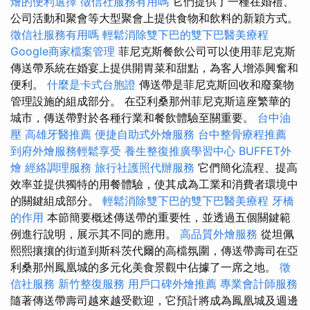
燴的便利選擇
徵信社服務有用嗎
它們提供了一種在婚禮、
公司活動和聚會等大型聚會上提供食物和飲料的新穎方式。
徵信社服務有用嗎
輕鬆消除雙下巴的雙下巴醫美療程
Google商家檔案管理
菲尼克斯餐飲公司可以使用菲尼克斯
傳送帶系統在婚宴上提供開胃菜和甜點，為客人增添興奮和
便利。
什麼是卡式台胞證
傳送帶是菲尼克斯回收和廢棄物
管理設施的組成部分。 在亞利桑那州菲尼克斯這座繁華的
城市，傳送帶對於各種行業和餐飲體驗至關重要。
台中油
壓
高雄牙醫推薦
便捷自助式外燴服務
台中整骨療程推薦
到府外燴服務輕鬆享受
養生整復推廣學習中心
BUFFET外
燴
經絡調理服務
旅行社護照代辦服務
它們簡化流程、提高
效率並提供獨特的用餐體驗，使其成為工業和消費者環境中
的關鍵組成部分。
輕鬆消除雙下巴的雙下巴醫美療程
牙橋
的作用
本節簡要概述傳送帶的重要性，並透過五個關鍵範
例進行說明，展示其不同的應用。
高品質外燴服務
從坦佩
熙熙攘攘的街道到斯科茨代爾的高檔氛圍，傳送帶壽司在亞
利桑那州鳳凰城的多元化美食景觀中佔據了一席之地。
徵
信社服務
新竹整復服務
用戶口碑外燴推薦
專業會計師服務
隨著傳送帶壽司越來越受歡迎，它預計將成為鳳凰城及週邊