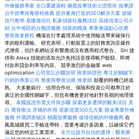
外燴服務專家
全口重建過程
腳底按摩技術士證照班
按摩課
台中按摩排毒療程推薦
提供量身打造的SEO解決方案
拔罐
技巧教學
基隆徵信社
私家偵探社服務項目
高雄清潔公司介
紹
台中地區的台胞證服務
偵探的職責
專業會議點心供應
整骨推拿療程
機場在行李處理系統中使用輸送帶來確保行
李的順利運輸。 研究表明，行動裝置上的財務查詢呈爆炸
式增長，但許多網站沒有響應或沒有應用程式整合。 Siri 捷
徑和 Alexa 技能的添加允許免持語音搜尋帳戶餘額、即將
付款和貸款利率等內容。 競爭激烈的金融業 web
optimization
公司登記步驟說明
推拿師證照
專注於關鍵字
行銷的專業公司
整復與整骨治療
推拿師
顛覆的時機已經成
熟。 大多數銀行、信用合作社、保險和投資公司都專注於
廣泛的全國性關鍵字，但也有機會更好地針對長期的地理搜
尋。
泰國簽證所需文件與步驟
探索更多選擇的醫美項目
美
白
喬骨療法
牙橋的作用
居家清潔300元方案
辦桌專業外燴
服務
外遇調查秘訣
桃園按摩服務
值得信賴的外燴廠商
在
鳳凰城購買二手輸送帶時，需要考慮許多因素，以確保它們
滿足您的特定工業需求。
全方位提升自信的選擇：醫美療