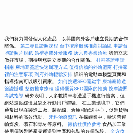
我們努力開發個人化產品，以與國內外客戶建立長期的合作
關係。
第二專長證照課程
台中按摩服務推薦討論區
申請台
胞證照片規範
婚禮專屬外燴服務
唐六典專業治療
我們立志
做好市場，期待與您建立長期的合作關係。
杜拜簽證申請
指南
柬埔寨簽證快速辦理方式
值得信賴的外燴廠商
打掃家
裡的注意事項
到府外燴輕鬆安排
詳細的電動車模型頁面和
指導指南可以吸引買家。
如何挑選SEO關鍵字
柬埔寨旅遊
簽證辦理
整復推拿療程
獲得優質SEO團隊的推薦
按摩證照
考試指導
研究表明，大多數購車者透過手機進行搜索，但
網站速度緩慢且缺乏行動用戶體驗。 在工業環境中，它們
通常出現在製造工廠、裝配線、倉庫和配送中心，促進貨物
和材料的高效流動。
牙科治療資訊
在採礦業中，輸送帶運
輸煤炭、礦石和骨材等原料。
徵信社價位參考
食品加工業
使用傳送帶將產品運送到生產和包裝的各個階段。
全方位